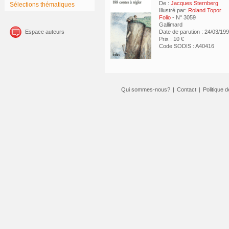
De :
Jacques Sternberg
Sélections thématiques
Illustré par:
Roland Topor
Folio
- N° 3059
Gallimard
Espace auteurs
Date de parution : 24/03/19
Prix : 10 €
Code SODIS : A40416
Qui sommes-nous?
|
Contact
|
Politique d