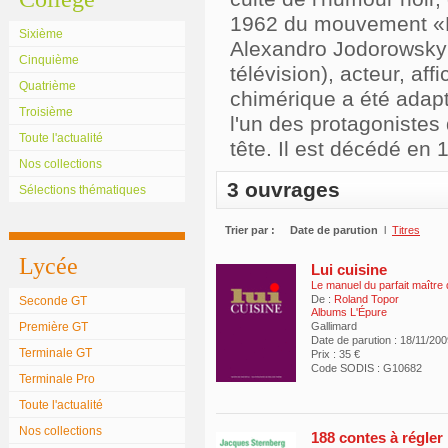
1962 du mouvement «Pa
Sixième
Alexandro Jodorowsky e
Cinquième
télévision), acteur, af
Quatrième
chimérique a été adap
Troisième
l'un des protagonistes
Toute l'actualité
tête. Il est décédé en 
Nos collections
3 ouvrages
Sélections thématiques
Trier par :
Date de parution
l
Titres
Lycée
Lui cuisine
Le manuel du parfait maître
De :
Roland Topor
Seconde GT
Albums L'Épure
Première GT
Gallimard
Date de parution : 18/11/20
Terminale GT
Prix : 35 €
Code SODIS : G10682
Terminale Pro
Toute l'actualité
Nos collections
188 contes à régler