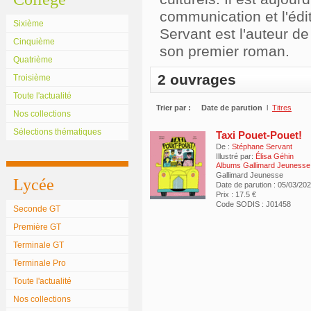
communication et l'édi
Sixième
Servant est l'auteur d
Cinquième
son premier roman.
Quatrième
2 ouvrages
Troisième
Toute l'actualité
Trier par :
Date de parution
l
Titres
Nos collections
Sélections thématiques
Taxi Pouet-Pouet!
De :
Stéphane Servant
Illustré par:
Élisa Géhin
Albums Gallimard Jeunesse
Gallimard Jeunesse
Lycée
Date de parution : 05/03/20
Prix : 17.5 €
Code SODIS : J01458
Seconde GT
Première GT
Terminale GT
Terminale Pro
Toute l'actualité
Nos collections