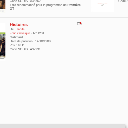
Code SODIS : A38762
Code S
Titre recommandé pour le programme de
Première
GT
Histoires
De :
Tacite
Folio classique
- N° 1231
Gallimard
Date de parution : 14/10/1980
Prix : 10 €
Code SODIS : A37231