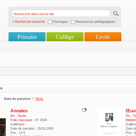
> Recherche avancée
Ouvrages
Ressources pédagogiques
Primaire
Collège
Lycée
es
Date de parution
l
Titres
Annales
Œuvr
De :
Tacite
De :
Ta
Folio classique
- N° 2540
Bibliot
Gallimard
Gallim
Date de parution : 25/11/1993
Date d
Prix : 12 €
Prix : 