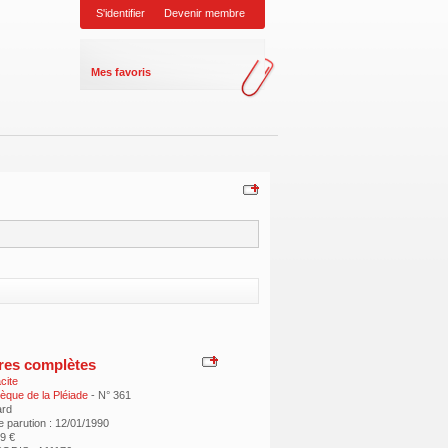
S'identifier
Devenir membre
Mes favoris
es complètes
cite
hèque de la Pléiade
- N° 361
ard
e parution : 12/01/1990
69 €