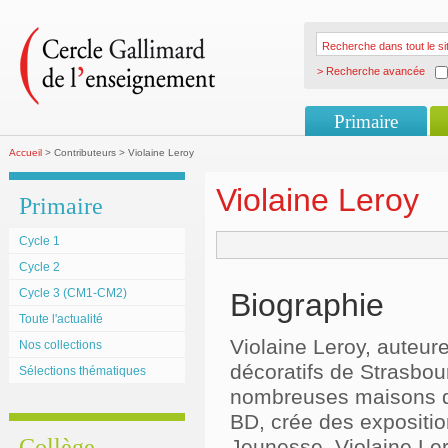
> Recherche avancée
Primaire
Accueil
> Contributeurs > Violaine Leroy
Violaine Leroy
Primaire
Cycle 1
Cycle 2
Cycle 3 (CM1-CM2)
Biographie
Toute l'actualité
Violaine Leroy, auteure
Nos collections
décoratifs de Strasbourg
Sélections thématiques
nombreuses maisons d'éd
BD, crée des expositio
Collège
Jeunesse, Violaine Ler