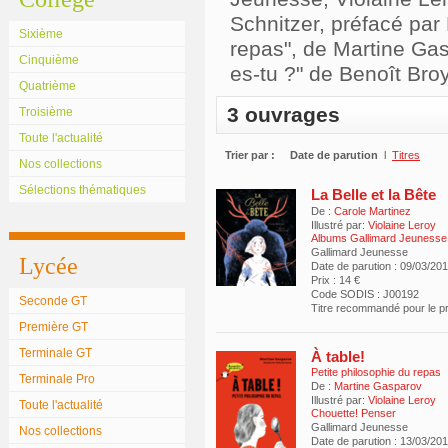
Schnitzer, préfacé par 
Sixième
repas", de Martine Ga
Cinquième
es-tu ?" de Benoît Broy
Quatrième
3 ouvrages
Troisième
Toute l'actualité
Trier par :
Date de parution
l
Titres
Nos collections
Sélections thématiques
La Belle et la Bête
De :
Carole Martinez
Illustré par:
Violaine Leroy
Albums Gallimard Jeunesse
Gallimard Jeunesse
Lycée
Date de parution : 09/03/20
Prix : 14 €
Code SODIS : J00192
Seconde GT
Titre recommandé pour le 
Première GT
Terminale GT
À table!
Petite philosophie du repas
Terminale Pro
De :
Martine Gasparov
Illustré par:
Violaine Leroy
Toute l'actualité
Chouette! Penser
Gallimard Jeunesse
Nos collections
Date de parution : 13/03/20