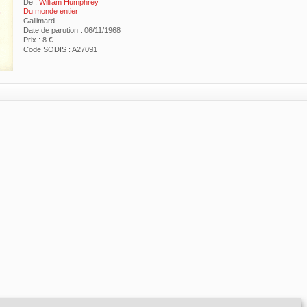
De :
William Humphrey
Du monde entier
Gallimard
Date de parution : 06/11/1968
Prix : 8 €
Code SODIS : A27091