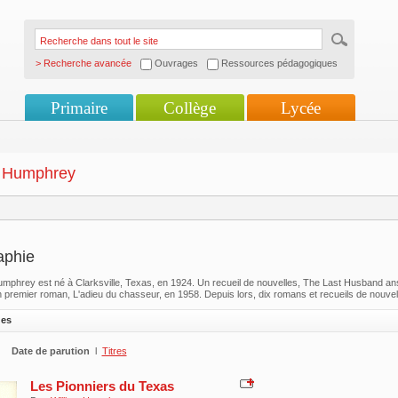
> Recherche avancée
Ouvrages
Ressources pédagogiques
Primaire
Collège
Lycée
m Humphrey
aphie
umphrey est né à Clarksville, Texas, en 1924. Un recueil de nouvelles, The Last Husband ans O
n premier roman, L'adieu du chasseur, en 1958. Depuis lors, dix romans et recueils de nouvell
ges
Date de parution
l
Titres
Les Pionniers du Texas