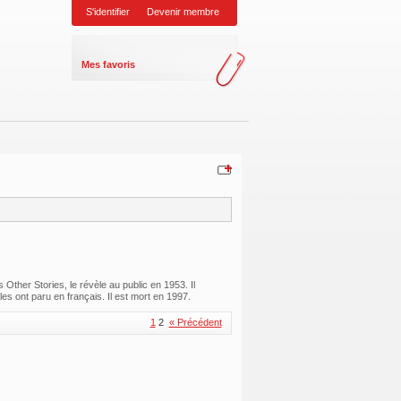
S'identifier
Devenir membre
Mes favoris
ther Stories, le révèle au public en 1953. Il
es ont paru en français. Il est mort en 1997.
1
2
« Précédent