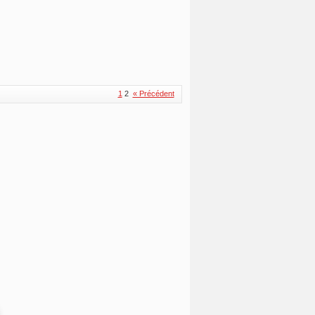
1
2
« Précédent