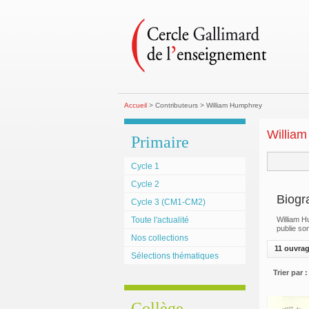
Accueil
> Contributeurs > William Humphrey
Willia
Primaire
Cycle 1
Cycle 2
Biogr
Cycle 3 (CM1-CM2)
Toute l'actualité
William H
publie so
Nos collections
11 ouvra
Sélections thématiques
Trier par :
Collège