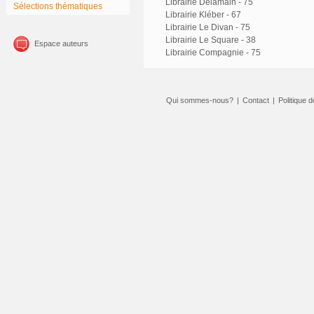
Librairie Delamain - 75
Sélections thématiques
Librairie Kléber - 67
Librairie Le Divan - 75
Librairie Le Square - 38
Espace auteurs
Librairie Compagnie - 75
Qui sommes-nous?
|
Contact
|
Politique d