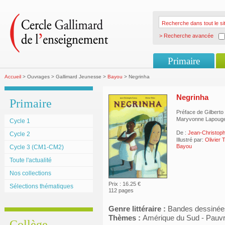
> Recherche avancée
Primaire
Accueil
> Ouvrages > Gallimard Jeunesse >
Bayou
> Negrinha
Negrinha
Primaire
Préface de Gilberto 
Maryvonne Lapouge-
Cycle 1
De :
Jean-Christo
Cycle 2
Illustré par:
Olivier T
Bayou
Cycle 3 (CM1-CM2)
Toute l'actualité
Nos collections
Prix : 16.25 €
Sélections thématiques
112 pages
Genre littéraire :
Bandes dessinée
Thèmes :
Amérique du Sud - Pauvr
Collège