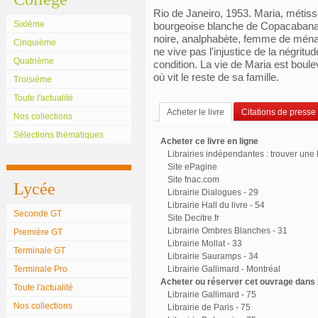
Rio de Janeiro, 1953. Maria, métis
Sixième
bourgeoise blanche de Copacabana.
noire, analphabète, femme de ménage.
Cinquième
ne vive pas l'injustice de la négrit
Quatrième
condition. La vie de Maria est boule
où vit le reste de sa famille.
Troisième
Toute l'actualité
Acheter le livre
Citations de presse
Nos collections
Sélections thématiques
Acheter ce livre en ligne
Librairies indépendantes : trouver une l
Site ePagine
Site fnac.com
Lycée
Librairie Dialogues - 29
Librairie Hall du livre - 54
Seconde GT
Site Decitre.fr
Librairie Ombres Blanches - 31
Première GT
Librairie Mollat - 33
Terminale GT
Librairie Sauramps - 34
Terminale Pro
Librairie Gallimard - Montréal
Acheter ou réserver cet ouvrage dans l
Toute l'actualité
Librairie Gallimard - 75
Nos collections
Librairie de Paris - 75