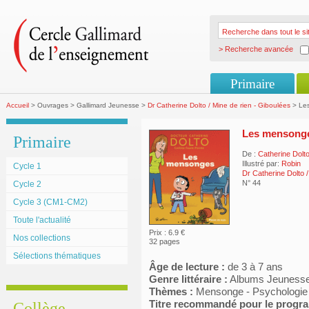
> Recherche avancée
Primaire
Accueil
> Ouvrages > Gallimard Jeunesse >
Dr Catherine Dolto / Mine de rien - Giboulées
> Le
Les mensong
Primaire
De :
Catherine Dolt
Illustré par:
Robin
Cycle 1
Dr Catherine Dolto 
N° 44
Cycle 2
Cycle 3 (CM1-CM2)
Toute l'actualité
Prix : 6.9 €
Nos collections
32 pages
Sélections thématiques
Âge de lecture :
de 3 à 7 ans
Genre littéraire :
Albums Jeuness
Thèmes :
Mensonge - Psychologie
Titre recommandé pour le prog
Collège