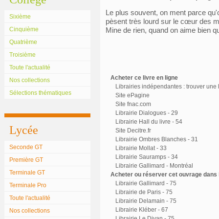
Le plus souvent, on ment parce qu'
Sixième
pèsent très lourd sur le cœur des 
Cinquième
Mine de rien, quand on aime bien quel
Quatrième
Troisième
Toute l'actualité
Acheter ce livre en ligne
Nos collections
Librairies indépendantes : trouver une l
Sélections thématiques
Site ePagine
Site fnac.com
Librairie Dialogues - 29
Librairie Hall du livre - 54
Lycée
Site Decitre.fr
Librairie Ombres Blanches - 31
Seconde GT
Librairie Mollat - 33
Librairie Sauramps - 34
Première GT
Librairie Gallimard - Montréal
Terminale GT
Acheter ou réserver cet ouvrage dans l
Librairie Gallimard - 75
Terminale Pro
Librairie de Paris - 75
Toute l'actualité
Librairie Delamain - 75
Librairie Kléber - 67
Nos collections
Librairie Le Divan - 75