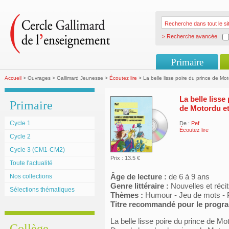
> Recherche avancée
Primaire
Accueil
> Ouvrages > Gallimard Jeunesse >
Écoutez lire
> La belle lisse poire du prince de Mot
La belle lisse
Primaire
de Motordu et
Cycle 1
De :
Pef
Écoutez lire
Cycle 2
Cycle 3 (CM1-CM2)
Prix : 13.5 €
Toute l'actualité
Âge de lecture :
de 6 à 9 ans
Nos collections
Genre littéraire :
Nouvelles et réci
Sélections thématiques
Thèmes :
Humour - Jeu de mots - P
Titre recommandé pour le prog
La belle lisse poire du prince de Mo
Collège