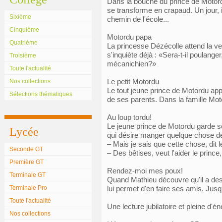
Dans la bouche du prince de Motor
se transforme en crapaud. Un jour, i
Sixième
chemin de l'école...
Cinquième
Motordu papa
Quatrième
La princesse Dézécolle attend la 
s'inquiète déjà : «Sera-t-il poulange
Troisième
mécanichien?»
Toute l'actualité
Le petit Motordu
Nos collections
Le tout jeune prince de Motordu ap
Sélections thématiques
de ses parents. Dans la famille Moto
Au loup tordu!
Le jeune prince de Motordu garde s
Lycée
qui désire manger quelque chose de 
– Mais je sais que cette chose, dit l
Seconde GT
– Des bêtises, veut l'aider le prince
Première GT
Rendez-moi mes poux!
Terminale GT
Quand Mathieu découvre qu'il a de
Terminale Pro
lui permet d'en faire ses amis. Jusq
Toute l'actualité
Une lecture jubilatoire et pleine d'én
Nos collections