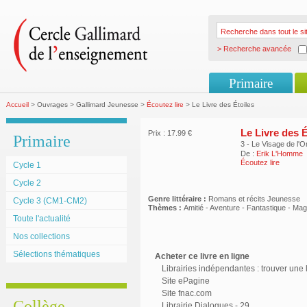
> Recherche avancée
Primaire
Accueil
> Ouvrages > Gallimard Jeunesse >
Écoutez lire
> Le Livre des Étoiles
Le Livre des É
Prix : 17.99 €
Primaire
3 - Le Visage de l'
De :
Erik L'Homme
Écoutez lire
Cycle 1
Cycle 2
Genre littéraire :
Romans et récits Jeunesse
Cycle 3 (CM1-CM2)
Thèmes :
Amitié - Aventure - Fantastique - Mag
Toute l'actualité
Nos collections
Sélections thématiques
Acheter ce livre en ligne
Librairies indépendantes : trouver une l
Site ePagine
Site fnac.com
Collège
Librairie Dialogues - 29