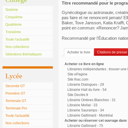
Titre recommandé pour le prog
Sixième
Gynécologue ou astronaute, créatrice
Cinquième
pas faire et ne renoncent jamais! E
Baker, Tove Jansson, Katia Krafft, 
Quatrième
point en commun: «Renoncer? Jam
Troisième
Recommandé par l'Éducation natio
Toute l'actualité
Nos collections
Acheter le livre
Citations de presse
Sélections thématiques
Acheter ce livre en ligne
Librairies indépendantes : trouver une l
Lycée
Site ePagine
Site fnac.com
Librairie Dialogues - 29
Seconde GT
Librairie Hall du livre - 54
Première GT
Site Decitre.fr
Librairie Ombres Blanches - 31
Terminale GT
Librairie Mollat - 33
Terminale Pro
Librairie Sauramps - 34
Librairie Gallimard - Montréal
Toute l'actualité
Acheter ou réserver cet ouvrage dans l
Nos collections
Librairie Gallimard - 75