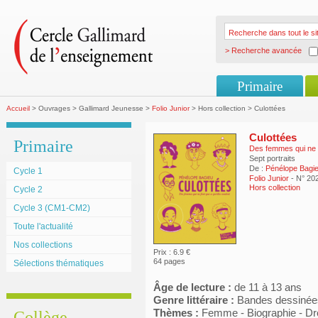
> Recherche avancée
Primaire
Accueil
> Ouvrages > Gallimard Jeunesse >
Folio Junior
> Hors collection > Culottées
Culottées
Primaire
Des femmes qui ne f
Sept portraits
De :
Pénélope Bagi
Cycle 1
Folio Junior
- N° 20
Hors collection
Cycle 2
Cycle 3 (CM1-CM2)
Toute l'actualité
Nos collections
Prix : 6.9 €
64 pages
Sélections thématiques
Âge de lecture :
de 11 à 13 ans
Genre littéraire :
Bandes dessinée
Thèmes :
Femme - Biographie - Dr
Collège