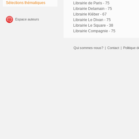
Sélections thématiques
Librairie de Paris - 75
Librairie Delamain - 75
Librairie Kléber - 67
Espace auteurs
Librairie Le Divan - 75
Librairie Le Square - 38
Librairie Compagnie - 75
Qui sommes-nous?
|
Contact
|
Politique d