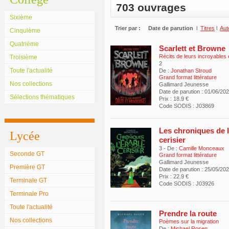
703 ouvrages
Sixième
Trier par :
Date de parution
l
Titres
l
Aut
Cinquième
Quatrième
Scarlett et Browne
Récits de leurs incroyables 
Troisième
2
Toute l'actualité
De :
Jonathan Stroud
Grand format littérature
Nos collections
Gallimard Jeunesse
Date de parution : 01/06/20
Sélections thématiques
Prix : 18.9 €
Code SODIS : J03869
Les chroniques de l
Lycée
cerisier
3 - De :
Camille Monceaux
Seconde GT
Grand format littérature
Gallimard Jeunesse
Première GT
Date de parution : 25/05/20
Prix : 22.9 €
Terminale GT
Code SODIS : J03926
Terminale Pro
Toute l'actualité
Prendre la route
Nos collections
Poèmes sur la migration
De :
Michael Rosen