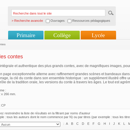
> Recherche avancée
Ouvrages
Ressources pédagogiques
Primaire
Collège
Lycée
ntes
des contes
intégrale et authentique des plus grands contes, avec de magnifiques images, pour 
n page exceptionnelle alterne avec raffinement grandes scènes et bandeaux dans 
vrage, la clé du conte dans son ensemble historique : un supplément illustré offre u
rôle de la tradition orale, les versions du conte à travers les âges. Le tout est agr
me :
2 x 266 mm.
s
t CP
z restreindre la liste de résultats en la filtrant par noms d'auteur
le : tous les auteurs dont le nom commence par N) ou par titres (par exemple : tous les tit
:
A
B
C
D
E
F
G
H
I
J
K
L