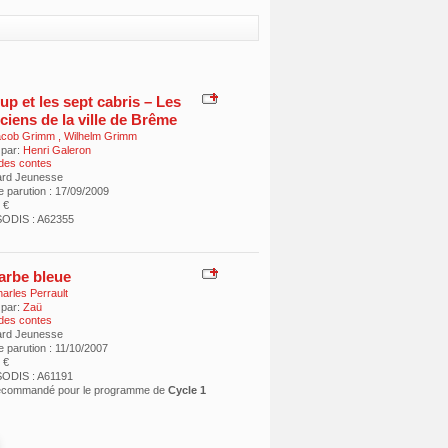
up et les sept cabris – Les
ciens de la ville de Brême
acob Grimm
,
Wilhelm Grimm
 par:
Henri Galeron
 des contes
ard Jeunesse
e parution : 17/09/2009
 €
ODIS : A62355
arbe bleue
arles Perrault
 par:
Zaü
 des contes
ard Jeunesse
 parution : 11/10/2007
 €
ODIS : A61191
recommandé pour le programme de
Cycle 1