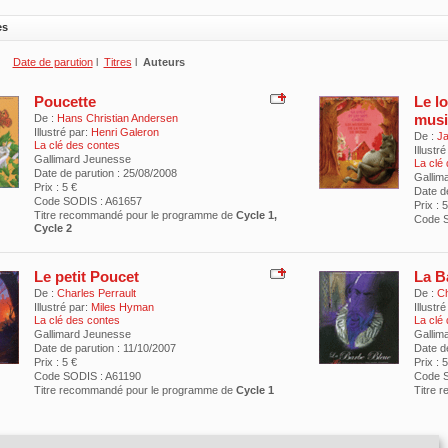
es
Date de parution
l
Titres
l
Auteurs
Poucette
Le lo
musi
De :
Hans Christian Andersen
Illustré par:
Henri Galeron
De :
J
La clé des contes
Illustré
Gallimard Jeunesse
La clé
Date de parution : 25/08/2008
Gallim
Prix : 5 €
Date d
Code SODIS : A61657
Prix : 5
Titre recommandé pour le programme de
Cycle 1,
Code S
Cycle 2
Le petit Poucet
La B
De :
Charles Perrault
De :
Ch
Illustré par:
Miles Hyman
Illustré
La clé des contes
La clé
Gallimard Jeunesse
Gallim
Date de parution : 11/10/2007
Date de
Prix : 5 €
Prix : 5
Code SODIS : A61190
Code S
Titre recommandé pour le programme de
Cycle 1
Titre 