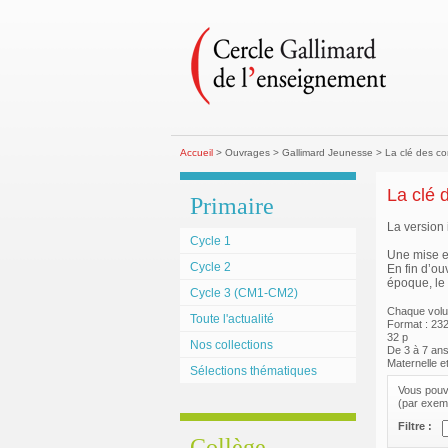
Accueil
> Ouvrages > Gallimard Jeunesse > La clé des co
La clé 
Primaire
La version 
Cycle 1
Une mise e
Cycle 2
En fin d’ou
époque, le 
Cycle 3 (CM1-CM2)
Chaque volu
Toute l'actualité
Format : 23
32 p
Nos collections
De 3 à 7 an
Maternelle e
Sélections thématiques
Vous pouve
(par exemp
Filtre :
Collège