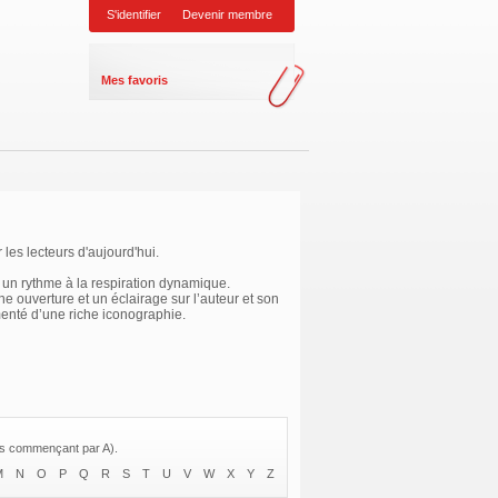
S'identifier
Devenir membre
Mes favoris
les lecteurs d'aujourd'hui.
un rythme à la respiration dynamique.
ne ouverture et un éclairage sur l’auteur et son
émenté d’une riche iconographie.
res commençant par A).
M
N
O
P
Q
R
S
T
U
V
W
X
Y
Z