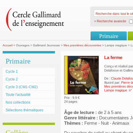
> Recherche avancée
Primaire
Accueil
> Ouvrages > Gallimard Jeunesse >
Mes premières découvertes
> Lampe magique > L
La ferme
Primaire
Conçu et réalisé pa
Delafosse et Galli
Cycle 1
De :
Claude Delafo
Cycle 2
Illustré par:
Pierre 
Mes premières déc
Cycle 3 (CM1-CM2)
Lampe magique n° 
Toute l'actualité
Prix : 9.9 €
24 pages
Nos collections
Sélections thématiques
Âge de lecture :
de 2 à 5 ans
Genre littéraire :
Documentaires J
Thèmes :
Ferme - Nuit - Animaux
Collège
Du coucher de soleil au chant du co