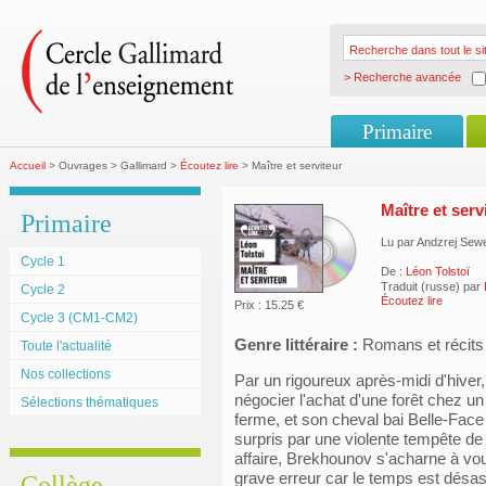
> Recherche avancée
Primaire
Accueil
> Ouvrages > Gallimard >
Écoutez lire
> Maître et serviteur
Maître et serv
Primaire
Lu par Andzrej Sew
Cycle 1
De :
Léon Tolstoï
Traduit (russe) par
Cycle 2
Écoutez lire
Prix : 15.25 €
Cycle 3 (CM1-CM2)
Genre littéraire :
Romans et récits
Toute l'actualité
Nos collections
Par un rigoureux après-midi d'hiver
négocier l'achat d'une forêt chez un
Sélections thématiques
ferme, et son cheval bai Belle-Face
surpris par une violente tempête d
affaire, Brekhounov s'acharne à vou
grave erreur car le temps est désastr
Collège