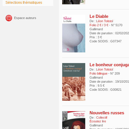
Sélections thématiques
Le Diable
Espace auteurs
De :
Léon Tolstoï
Folio 2 € / 3 €
- N° 5170
Gallimard
Date de parution : 02/02/20
Prix : 3 €
Code SODIS : G07347
Le bonheur conjuga
De :
Léon Tolstoï
Folio bilingue
- N° 209
Gallimard
Date de parution : 19/10/20
Prix : 9.5 €
Code SODIS : G00821
Nouvelles russes
De :
Collectif
Écoutez lire
Gallimard