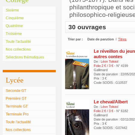
philanthropique et so
Sixième
philosophico-religieuse
Cinquième
30 ouvrages
Quatrième
Troisième
Trier par :
Date de parution
l
Titres
Toute l'actualité
Nos collections
Le réveillon du jeun
autres contes
Sélections thématiques
De :
Léon Tolstoï
Folio 2 € / 3 €
- N° 4199
Gallimard
Date de parution : 22/05/20
Lycée
Prix : 3 €
Code SODIS : G10537
Seconde GT
Première GT
Le cheval/Albert
Terminale GT
De :
Léon Tolstoï
Folio 2 € / 3 €
- N° 6182
Terminale Pro
Gallimard
Date de parution : 02/11/20
Toute l'actualité
Prix : 3 €
Code SODIS : G07442
Nos collections