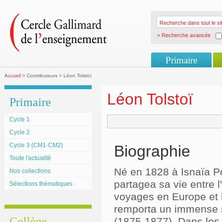
> Recherche avancée
Primaire
Accueil
> Contributeurs > Léon Tolstoï
Léon Tolstoï
Primaire
Cycle 1
Cycle 2
Cycle 3 (CM1-CM2)
Biographie
Toute l'actualité
Né en 1828 à Isnaïa Po
Nos collections
partagea sa vie entre 
Sélections thématiques
voyages en Europe et la
remporta un immense s
Collège
(1875-1877). Dans les 