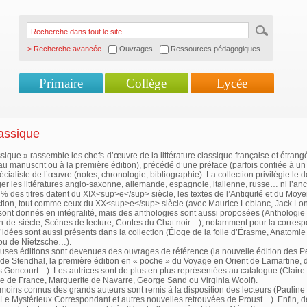
> Recherche avancée
Ouvrages
Ressources pédagogiques
Primaire
Collège
Lycée
lassique
ssique » rassemble les chefs-d’œuvre de la littérature classique française et étra
u manuscrit ou à la première édition), précédé d’une préface (parfois confiée à un r
écialiste de l’œuvre (notes, chronologie, bibliographie). La collection privilégie l
er les littératures anglo-saxonne, allemande, espagnole, italienne, russe… ni l’ancie
% des titres datent du XIX<sup>e</sup> siècle, les textes de l’Antiquité et du M
ection, tout comme ceux du XX<sup>e</sup> siècle (avec Maurice Leblanc, Jack Lo
 sont donnés en intégralité, mais des anthologies sont aussi proposées (Antholog
in-de-siècle, Scènes de lecture, Contes du Chat noir…), notamment pour la corresp
d’idées sont aussi présents dans la collection (Éloge de la folie d’Érasme, Anatomie
ou de Nietzsche…).
ses éditions sont devenues des ouvrages de référence (la nouvelle édition des 
 de Stendhal, la première édition en « poche » du Voyage en Orient de Lamartine,
 Goncourt…). Les autrices sont de plus en plus représentées au catalogue (Claire 
ie de France, Marguerite de Navarre, George Sand ou Virginia Woolf).
 moins connus des grands auteurs sont remis à la disposition des lecteurs (Paulin
Le Mystérieux Correspondant et autres nouvelles retrouvées de Proust…). Enfin, d