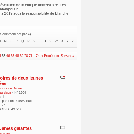
volution de la critique universitaire. Les
contemporain.
puis 2019 sous la responsabilité de Blanche
res commençant par A).
M
N
O
P
Q
R
S
T
U
V
W
X
Y
Z
4
65
66
67
68
69
70
71
...
74
« Précédent
Suivant »
ires de deux jeunes
ées
noré de Balzac
classique
- N° 1268
ard
e parution : 05/03/1981
9.5 €
ODIS : A37268
Dames galantes
rantôme