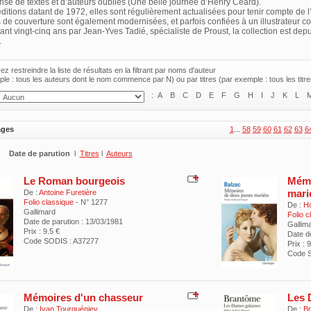
rise de textes et d’auteurs oubliés (Une belle journée d’Henry Céard).
ditions datant de 1972, elles sont régulièrement actualisées pour tenir compte de l’é
ns de couverture sont également modernisées, et parfois confiées à un illustrateur 
ant vingt-cinq ans par Jean-Yves Tadié, spécialiste de Proust, la collection est de
.
z restreindre la liste de résultats en la filtrant par noms d'auteur
le : tous les auteurs dont le nom commence par N) ou par titres (par exemple : tous les tit
:
A
B
C
D
E
F
G
H
I
J
K
L
ages
1
...
58
59
60
61
62
63
6
Date de parution
l
Titres
l
Auteurs
Le Roman bourgeois
Mémo
mari
De :
Antoine Furetière
Folio classique
- N° 1277
De :
Ho
Gallimard
Folio 
Date de parution : 13/03/1981
Gallim
Prix : 9.5 €
Date d
Code SODIS : A37277
Prix : 
Code S
Mémoires d'un chasseur
Les 
De :
Ivan Tourguéniev
De :
B