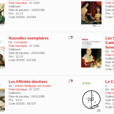
Folio classique
- N° 1264
Folio 
Gallimard
Gallim
Date de parution : 12/02/1981
Date d
Prix : 11.2 €
Prix : 
Code SODIS : A37264
Code S
Nouvelles exemplaires
Les 
Cadi
De :
Cervantès
Folio classique
- N° 1256
fem
Gallimard
De :
Ho
Date de parution : 22/01/1981
Folio 
Prix : 11.2 €
Gallim
Code SODIS : A37256
Date d
Prix : 
Code S
Les Affinités électives
Le C
De :
Johann Wolfgang von Goethe
1
Folio classique
- N° 1237
De :
A
Gallimard
Folio 
Date de parution : 04/11/1980
Gallim
Prix : 9.5 €
Date d
Code SODIS : A37237
Prix : 
Code S