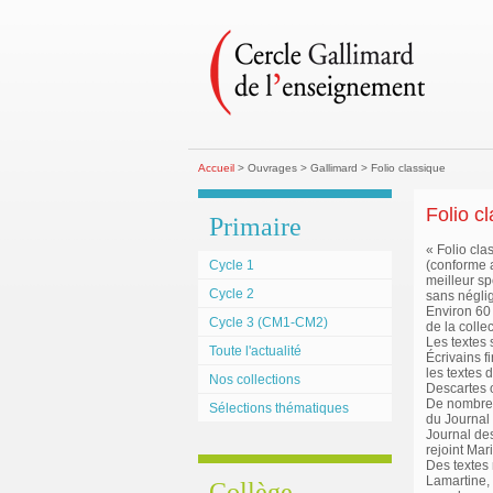
Accueil
> Ouvrages > Gallimard > Folio classique
Folio c
Primaire
« Folio cla
Cycle 1
(conforme a
meilleur sp
Cycle 2
sans néglig
Environ 60 
Cycle 3 (CM1-CM2)
de la coll
Les textes
Toute l'actualité
Écrivains f
les textes 
Nos collections
Descartes 
De nombreu
Sélections thématiques
du Journal
Journal des
rejoint Mar
Des textes
Lamartine, 
Collège