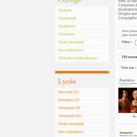
avec la rep
Certaines é
illustratio
Sixième
Dirigée dur
Cerquiglini
Cinquième
Quatrième
Vous pouve
Troisième
(par exemp
Toute l'actualité
Filtre :
Nos collections
733 ouvr
Sélections thématiques
Trier par :
Lycée
Seconde GT
Première GT
Terminale GT
Terminale Pro
Toute l'actualité
Nos collections