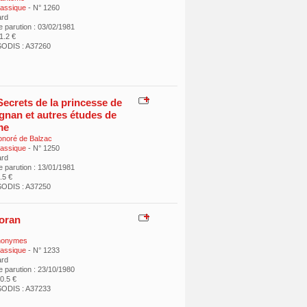
classique
- N° 1260
ard
e parution : 03/02/1981
11.2 €
ODIS : A37260
Secrets de la princesse de
gnan et autres études de
me
noré de Balzac
classique
- N° 1250
ard
e parution : 13/01/1981
9.5 €
ODIS : A37250
oran
nonymes
classique
- N° 1233
ard
e parution : 23/10/1980
10.5 €
ODIS : A37233