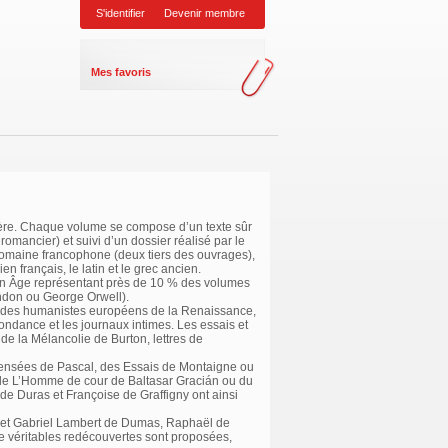
S'identifier
Devenir membre
Mes favoris
ngère. Chaque volume se compose d’un texte sûr
omancier) et suivi d’un dossier réalisé par le
e domaine francophone (deux tiers des ouvrages),
n français, le latin et le grec ancien.
oyen Âge représentant près de 10 % des volumes
ndon ou George Orwell).
ie des humanistes européens de la Renaissance,
ondance et les journaux intimes. Les essais et
 de la Mélancolie de Burton, lettres de
Pensées de Pascal, des Essais de Montaigne ou
 de L’Homme de cour de Baltasar Gracián ou du
de Duras et Françoise de Graffigny ont ainsi
e et Gabriel Lambert de Dumas, Raphaël de
e véritables redécouvertes sont proposées,