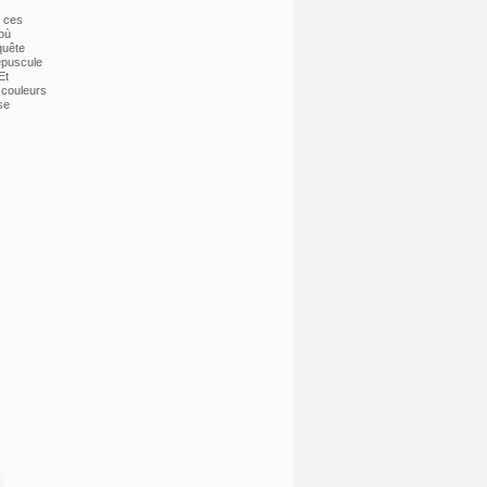
; ces
où
quête
répuscule
Et
s couleurs
se