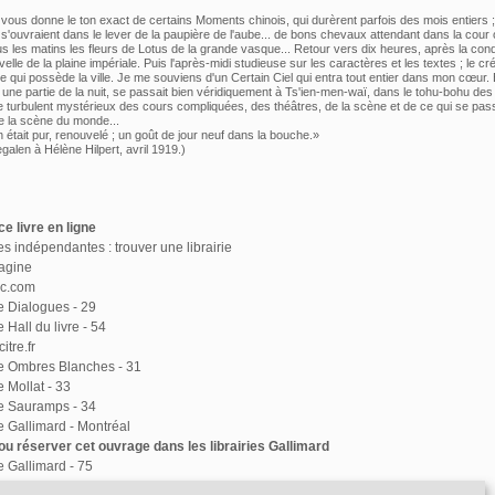
ous donne le ton exact de certains Moments chinois, qui durèrent parfois des mois entiers 
 s'ouvraient dans le lever de la paupière de l'aube... de bons chevaux attendant dans la cour 
us les matins les fleurs de Lotus de la grande vasque... Retour vers dix heures, après la con
elle de la plaine impériale. Puis l'après-midi studieuse sur les caractères et les textes ; le c
le qui possède la ville. Je me souviens d'un Certain Ciel qui entra tout entier dans mon cœur. 
r, une partie de la nuit, se passait bien véridiquement à Ts'ien-men-waï, dans le tohu-bohu de
le turbulent mystérieux des cours compliquées, des théâtres, de la scène et de ce qui se pas
te la scène du monde...
 était pur, renouvelé ; un goût de jour neuf dans la bouche.»
galen à Hélène Hilpert, avril 1919.)
e livre en ligne
ies indépendantes : trouver une librairie
agine
ac.com
ie Dialogues - 29
e Hall du livre - 54
itre.fr
ie Ombres Blanches - 31
e Mollat - 33
ie Sauramps - 34
ie Gallimard - Montréal
u réserver cet ouvrage dans les librairies Gallimard
ie Gallimard - 75
e de Paris - 75