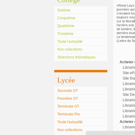
«René Leys v
journées qui
Sixième
crevaient to
toujours nouv
Cinquième
sur la Murail
l'arrière-soi
Quatrième
de lumière, 
derrière tou
Troisième
Le lendemain
(Lettre de Se
Toute l'actualité
Nos collections
Sélections thématiques
Acheter c
Librair
Site eP
Lycée
Site fn
Librair
Librairi
Seconde GT
Site Dec
Première GT
Librair
Librairi
Terminale GT
Librair
Terminale Pro
Librair
Acheter o
Toute l'actualité
Librair
Nos collections
Librairi