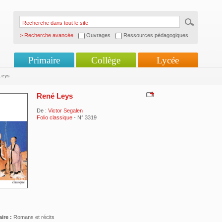
> Recherche avancée
Ouvrages
Ressources pédagogiques
Primaire
Collège
Lycée
Leys
René Leys
De :
Victor Segalen
Folio classique
- N° 3319
ire :
Romans et récits