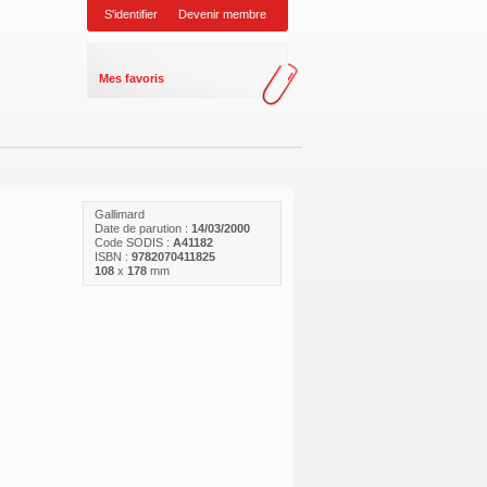
S'identifier
Devenir membre
Mes favoris
Gallimard
Date de parution :
14/03/2000
Code SODIS :
A41182
ISBN :
9782070411825
108
x
178
mm