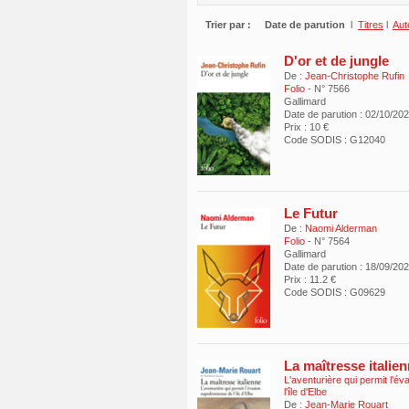
Trier par :
Date de parution
l
Titres
l
Aut
D'or et de jungle
De :
Jean-Christophe Rufin
Folio
- N° 7566
Gallimard
Date de parution : 02/10/20
Prix : 10 €
Code SODIS : G12040
Le Futur
De :
Naomi Alderman
Folio
- N° 7564
Gallimard
Date de parution : 18/09/20
Prix : 11.2 €
Code SODIS : G09629
La maîtresse italie
L'aventurière qui permit l'é
l'île d'Elbe
De :
Jean-Marie Rouart