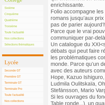
enrichissante.
Sixième
Folio accompagne les 
Cinquième
romans jusqu’aux prix l
Quatrième
pas de parier aujourd’h
Troisième
Parce que le vrai pouvo
Toute l'actualité
communiquer par-delà
Nos collections
Un catalogue du XXI<s
Sélections thématiques
débats qui peut faire r
les problématiques con
Lycée
monde. Parce qu’un des
avec des auteurs comm
Seconde GT
Hope, Kazuo Ishiguro,
Première GT
Ludmila Oulitskaïa, O
Terminale GT
Terminale Pro
Stefánsson, Mario Va
Toute l'actualité
Si les ouvrages du fo
Nos collections
Table ronde...), un qua