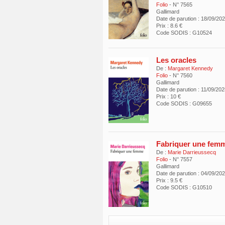
Folio
- N° 7565
Gallimard
Date de parution : 18/09/20
Prix : 8.6 €
Code SODIS : G10524
Les oracles
De :
Margaret Kennedy
Folio
- N° 7560
Gallimard
Date de parution : 11/09/20
Prix : 10 €
Code SODIS : G09655
Fabriquer une fem
De :
Marie Darrieussecq
Folio
- N° 7557
Gallimard
Date de parution : 04/09/20
Prix : 9.5 €
Code SODIS : G10510