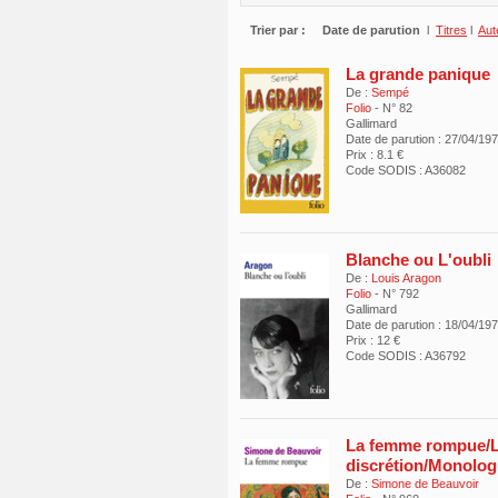
Trier par :
Date de parution
l
Titres
l
Aut
La grande panique
De :
Sempé
Folio
- N° 82
Gallimard
Date de parution : 27/04/19
Prix : 8.1 €
Code SODIS : A36082
Blanche ou L'oubli
De :
Louis Aragon
Folio
- N° 792
Gallimard
Date de parution : 18/04/19
Prix : 12 €
Code SODIS : A36792
La femme rompue/L
discrétion/Monolo
De :
Simone de Beauvoir