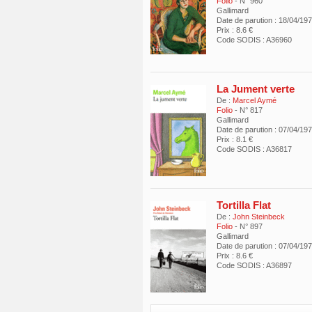
Folio
- N° 960
Gallimard
Date de parution : 18/04/19
Prix : 8.6 €
Code SODIS : A36960
La Jument verte
De :
Marcel Aymé
Folio
- N° 817
Gallimard
Date de parution : 07/04/19
Prix : 8.1 €
Code SODIS : A36817
Tortilla Flat
De :
John Steinbeck
Folio
- N° 897
Gallimard
Date de parution : 07/04/19
Prix : 8.6 €
Code SODIS : A36897