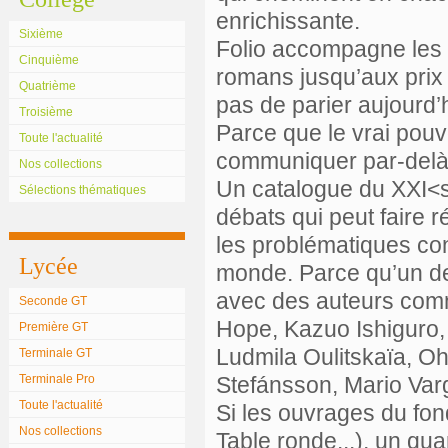
enrichissante.
Sixième
Folio accompagne les 
Cinquième
romans jusqu’aux prix l
Quatrième
pas de parier aujourd’h
Troisième
Parce que le vrai pouvo
Toute l'actualité
communiquer par-delà
Nos collections
Un catalogue du XXI<s
Sélections thématiques
débats qui peut faire r
les problématiques con
Lycée
monde. Parce qu’un des
avec des auteurs comm
Seconde GT
Hope, Kazuo Ishiguro,
Première GT
Ludmila Oulitskaïa, O
Terminale GT
Terminale Pro
Stefánsson, Mario Va
Toute l'actualité
Si les ouvrages du fo
Nos collections
Table ronde...), un qua