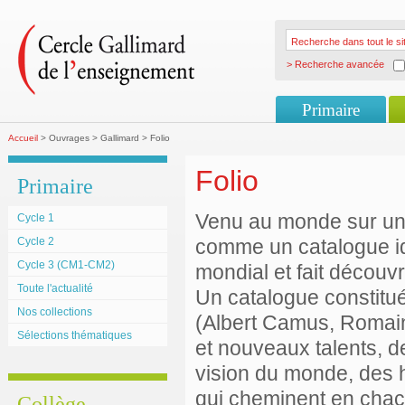
> Recherche avancée
Primaire
Accueil
> Ouvrages > Gallimard > Folio
Folio
Primaire
Venu au monde sur un 
Cycle 1
Cycle 2
comme un catalogue idé
Cycle 3 (CM1-CM2)
mondial et fait découvri
Toute l'actualité
Un catalogue constitué
Nos collections
(Albert Camus, Romai
Sélections thématiques
et nouveaux talents, de
vision du monde, des 
qui cheminent en chacu
Collège