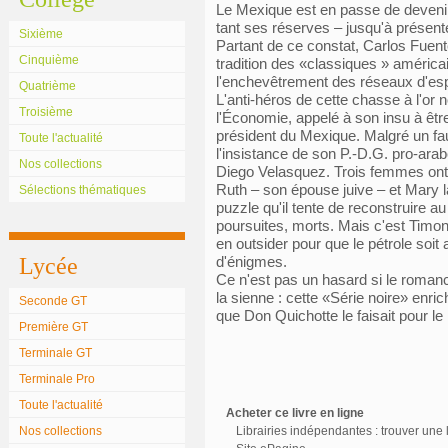
Le Mexique est en passe de devenir
tant ses réserves – jusqu'à présent
Sixième
Partant de ce constat, Carlos Fuente
Cinquième
tradition des «classiques » américai
l'enchevêtrement des réseaux d'esp
Quatrième
L'anti-héros de cette chasse à l'or
Troisième
l'Économie, appelé à son insu à être
président du Mexique. Malgré un fau
Toute l'actualité
l'insistance de son P.-D.G. pro-arab
Nos collections
Diego Velasquez. Trois femmes ont 
Ruth – son épouse juive – et Mary 
Sélections thématiques
puzzle qu'il tente de reconstruire 
poursuites, morts. Mais c'est Timon
en outsider pour que le pétrole soit a
Lycée
d'énigmes.
Ce n'est pas un hasard si le romanci
la sienne : cette «Série noire» en
Seconde GT
que Don Quichotte le faisait pour l
Première GT
Terminale GT
Terminale Pro
Toute l'actualité
Acheter ce livre en ligne
Nos collections
Librairies indépendantes : trouver une l