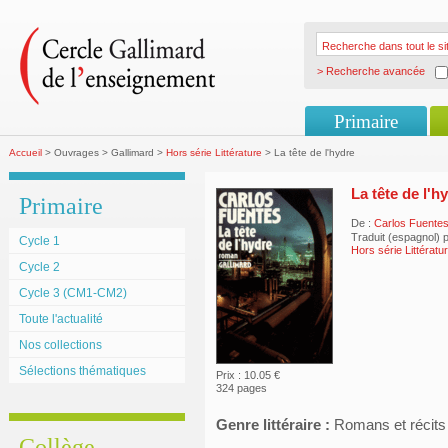
> Recherche avancée
Primaire
Accueil
> Ouvrages > Gallimard >
Hors série Littérature
> La tête de l'hydre
La tête de l'h
Primaire
De :
Carlos Fuente
Traduit (espagnol) 
Cycle 1
Hors série Littératu
Cycle 2
Cycle 3 (CM1-CM2)
Toute l'actualité
Nos collections
Sélections thématiques
Prix : 10.05 €
324 pages
Genre littéraire :
Romans et récits
Collège