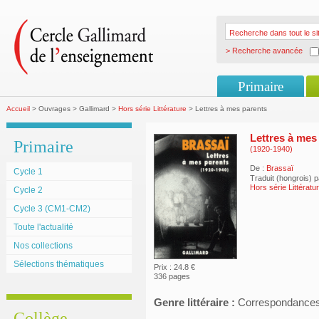
> Recherche avancée
Primaire
Accueil
> Ouvrages > Gallimard >
Hors série Littérature
> Lettres à mes parents
Lettres à mes
Primaire
(1920-1940)
De :
Brassaï
Cycle 1
Traduit (hongrois) 
Hors série Littératu
Cycle 2
Cycle 3 (CM1-CM2)
Toute l'actualité
Nos collections
Sélections thématiques
Prix : 24.8 €
336 pages
Genre littéraire :
Correspondance
Collège