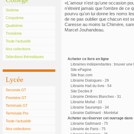
«L'amour n'est qu'une occasion pour 
n'étreint jamais que l'ombre de ce qu
Sixième
pourvu qu'on lui donne les noms les p
Cinquième
de ne pas oublier que chacun est se
Caresse au moins ta Chimère, sans l
Quatrième
Marcel Jouhandeau.
Troisième
Toute l'actualité
Nos collections
Sélections thématiques
Acheter ce livre en ligne
Librairies indépendantes : trouver une l
Site ePagine
Site fnac.com
Lycée
Librairie Dialogues - 29
Librairie Hall du livre - 54
Seconde GT
Site Decitre.fr
Librairie Ombres Blanches - 31
Première GT
Librairie Mollat - 33
Terminale GT
Librairie Sauramps - 34
Librairie Gallimard - Montréal
Terminale Pro
Acheter ou réserver cet ouvrage dans l
Toute l'actualité
Librairie Gallimard - 75
Nos collections
Librairie de Paris - 75