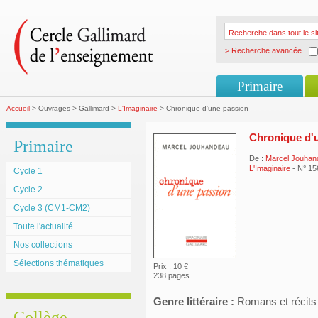
> Recherche avancée
Primaire
Accueil
> Ouvrages > Gallimard >
L'Imaginaire
> Chronique d'une passion
Chronique d'
Primaire
De :
Marcel Jouhan
L'Imaginaire
- N° 15
Cycle 1
Cycle 2
Cycle 3 (CM1-CM2)
Toute l'actualité
Nos collections
Sélections thématiques
Prix : 10 €
238 pages
Genre littéraire :
Romans et récits
Collège