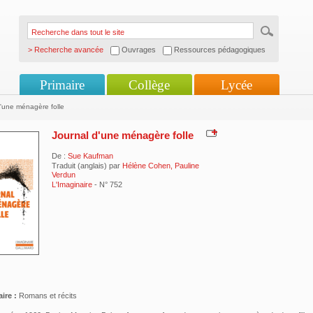
> Recherche avancée
Ouvrages
Ressources pédagogiques
Primaire
Collège
Lycée
'une ménagère folle
Journal d'une ménagère folle
De :
Sue Kaufman
Traduit (anglais) par
Hélène Cohen, Pauline
Verdun
L'Imaginaire
- N° 752
ire :
Romans et récits