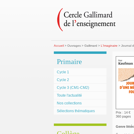
Accueil
> Ouvrages > Gallimard >
L'Imaginaire
> Journal d
Primaire
Cycle 1
Cycle 2
Cycle 3 (CM1-CM2)
Toute l'actualité
Nos collections
Sélections thématiques
Prix : 14 €
360 pages
Genre littéra
Collège