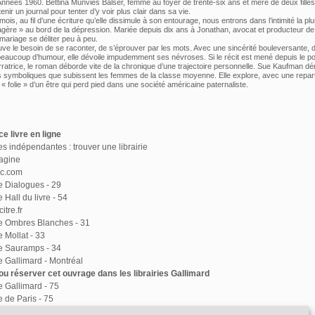
Années 1960. Bettina Munvies Balser, femme au foyer de trente-six ans et mère de deux filles
enir un journal pour tenter d’y voir plus clair dans sa vie.
ois, au fil d’une écriture qu’elle dissimule à son entourage, nous entrons dans l’intimité la pl
gère » au bord de la dépression. Mariée depuis dix ans à Jonathan, avocat et producteur de 
 mariage se déliter peu à peu.
uve le besoin de se raconter, de s’éprouver par les mots. Avec une sincérité bouleversante, 
eaucoup d’humour, elle dévoile impudemment ses névroses. Si le récit est mené depuis le po
rratrice, le roman déborde vite de la chronique d’une trajectoire personnelle. Sue Kaufman dé
s symboliques que subissent les femmes de la classe moyenne. Elle explore, avec une repart
« folie » d’un être qui perd pied dans une société américaine paternaliste.
e livre en ligne
ies indépendantes : trouver une librairie
agine
ac.com
ie Dialogues - 29
e Hall du livre - 54
itre.fr
ie Ombres Blanches - 31
e Mollat - 33
ie Sauramps - 34
ie Gallimard - Montréal
u réserver cet ouvrage dans les librairies Gallimard
ie Gallimard - 75
e de Paris - 75
ie Delamain - 75