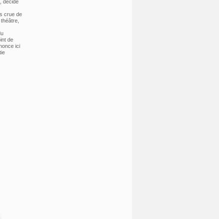
, décide
us crue de
théâtre,
du
int de
nonce ici
ie