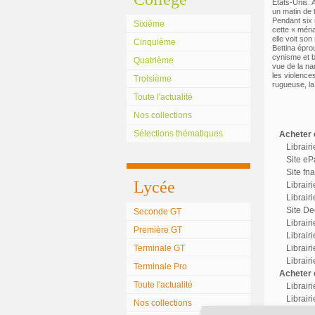
États-Unis. 
un matin de t
Pendant six m
Sixième
cette « ména
elle voit son
Cinquième
Bettina épro
cynisme et b
Quatrième
vue de la na
les violence
Troisième
rugueuse, la 
Toute l'actualité
Nos collections
Sélections thématiques
Acheter c
Librair
Site eP
Site fn
Lycée
Librair
Librairi
Site Dec
Seconde GT
Librair
Première GT
Librairi
Terminale GT
Librair
Librair
Terminale Pro
Acheter o
Toute l'actualité
Librair
Librairi
Nos collections
Librair