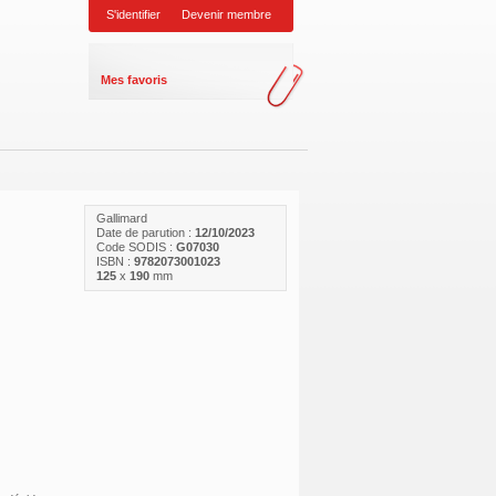
S'identifier
Devenir membre
Mes favoris
Gallimard
Date de parution :
12/10/2023
Code SODIS :
G07030
ISBN :
9782073001023
125
x
190
mm