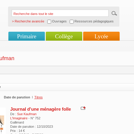
> Recherche avancée
Ouvrages
Ressources pédagogiques
Primaire
Collège
Lycée
ufman
e
Date de parution
l
Titres
Journal d'une ménagère folle
De :
Sue Kaufman
L'Imaginaire
- N° 752
Gallimard
Date de parution : 12/10/2023
Prix : 14 €