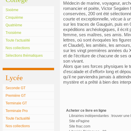
Médecin de marine, voyageur, archéol
romancier et poète, Victor Segalen fu
Sixième
conservées, 200 ont été sélectionné
Cinquième
courte et exceptionnelle, vécue à u
sur les traces de Gauguin, puis en 
Quatrième
expéditions archéologiques, il écri
Troisième
femme, ses maîtres, ses amis. Miroi
lettres, où sont évoquées les figu
Toute l'actualité
et Claudel), les amitiés, les amou
Nos collections
sur les vingt premières années du 
et de l'écriture de chacune de ses 
Sélections thématiques
son vivant.
Alors que ses forces physiques le tr
d'escalade et d'effort» long et dépo
Lycée
qu'il ne parviendra jamais à atteind
mystère et a prêté à bien des interpr
Seconde GT
Première GT
Terminale GT
Acheter ce livre en ligne
Terminale Pro
Librairies indépendantes : trouver une l
Toute l'actualité
Site ePagine
Nos collections
Site fnac.com