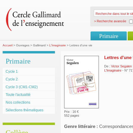
> Recherche avancée
Primaire
Accueil
> Ouvrages > Gallimard >
L'Imaginaire
> Lettres d'une vie
Lettres d'une 
Primaire
De :
Victor Segalen
L'Imaginaire
- N° 71
Cycle 1
Cycle 2
Cycle 3 (CM1-CM2)
Toute l'actualité
Nos collections
Sélections thématiques
Prix : 16 €
552 pages
Genre littéraire :
Correspondance
Collège