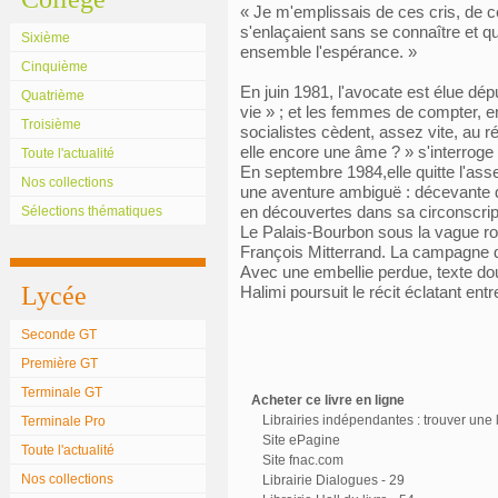
« Je m'emplissais de ces cris, de 
s'enlaçaient sans se connaître et qu
Sixième
ensemble l'espérance. »
Cinquième
En juin 1981, l'avocate est élue dé
Quatrième
vie » ; et les femmes de compter, en
Troisième
socialistes cèdent, assez vite, au r
elle encore une âme ? » s'interroge 
Toute l'actualité
En septembre 1984,elle quitte l'as
Nos collections
une aventure ambiguë : décevante da
en découvertes dans sa circonscrip
Sélections thématiques
Le Palais-Bourbon sous la vague r
François Mitterrand. La campagne
Avec une embellie perdue, texte dou
Lycée
Halimi poursuit le récit éclatant entr
Seconde GT
Première GT
Terminale GT
Acheter ce livre en ligne
Librairies indépendantes : trouver une l
Terminale Pro
Site ePagine
Toute l'actualité
Site fnac.com
Nos collections
Librairie Dialogues - 29