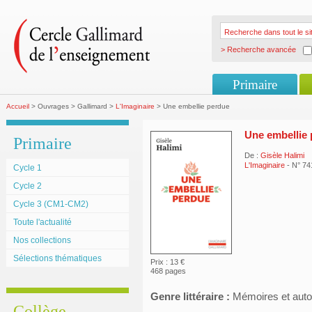
> Recherche avancée
Primaire
Accueil
> Ouvrages > Gallimard >
L'Imaginaire
> Une embellie perdue
Une embellie
Primaire
De :
Gisèle Halimi
L'Imaginaire
- N° 74
Cycle 1
Cycle 2
Cycle 3 (CM1-CM2)
Toute l'actualité
Nos collections
Sélections thématiques
Prix : 13 €
468 pages
Genre littéraire :
Mémoires et auto
Collège