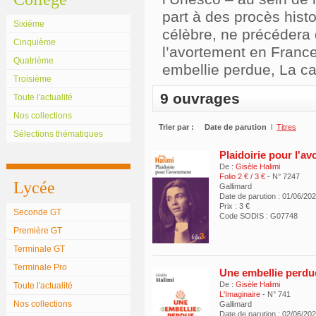
part à des procès histo
Sixième
célèbre, ne précédera
Cinquième
l’avortement en France
Quatrième
embellie perdue, La c
Troisième
9 ouvrages
Toute l'actualité
Nos collections
Trier par :
Date de parution
l
Titres
Sélections thématiques
Plaidoirie pour l'a
De :
Gisèle Halimi
Folio 2 € / 3 €
- N° 7247
Lycée
Gallimard
Date de parution : 01/06/20
Prix : 3 €
Seconde GT
Code SODIS : G07748
Première GT
Terminale GT
Terminale Pro
Une embellie perdu
De :
Gisèle Halimi
Toute l'actualité
L'Imaginaire
- N° 741
Nos collections
Gallimard
Date de parution : 02/06/20