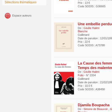
Sélections thématiques
Prix : 13 €
Code SODIS : G06665
Espace auteurs
Une embellie perdu
De :
Gisèle Halimi
Blanche
Gallimard
Date de parution : 12/01/19
Prix : 22 €
Code SODIS : A73788
La Cause des femme
Temps des malente
De :
Gisèle Halimi
Folio
- N° 2334
Gallimard
Date de parution : 21/02/19
Prix : 10.5 €
Code SODIS : A38458
Djamila Boupacha
De :
Simone de Beauvoir
,
G