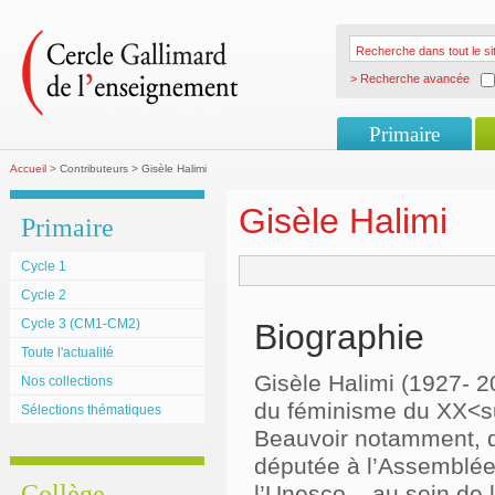
> Recherche avancée
Primaire
Accueil
> Contributeurs > Gisèle Halimi
Gisèle Halimi
Primaire
Cycle 1
Cycle 2
Cycle 3 (CM1-CM2)
Biographie
Toute l'actualité
Gisèle Halimi (1927- 2
Nos collections
du féminisme du XX<su
Sélections thématiques
Beauvoir notamment, d
députée à l’Assemblée
Collège
l’Unesco – au sein de l