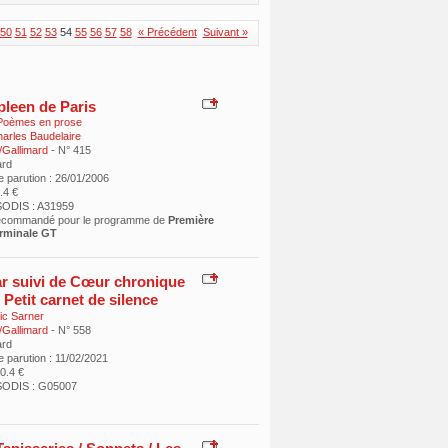
50
51
52
53
54
55
56
57
58
« Précédent
Suivant »
pleen de Paris
 Poèmes en prose
arles Baudelaire
/Gallimard
- N° 415
ard
e parution : 26/01/2006
8.4 €
ODIS : A31959
recommandé pour le programme de
Première
rminale GT
r suivi de Cœur chronique
 Petit carnet de silence
ic Sarner
/Gallimard
- N° 558
ard
 parution : 11/02/2021
10.4 €
SODIS : G05007