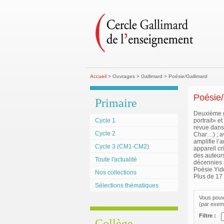
Accueil
> Ouvrages > Gallimard > Poésie/Gallimard
Poésie/
Primaire
Deuxième g
Cycle 1
portrait» e
revue dans
Cycle 2
Char…) ; av
amplifie l’
Cycle 3 (CM1-CM2)
appareil cr
des auteurs
Toute l'actualité
décennies s
Poésie Yid
Nos collections
Plus de 17 
Sélections thématiques
Vous pouve
(par exemp
Filtre :
Collège