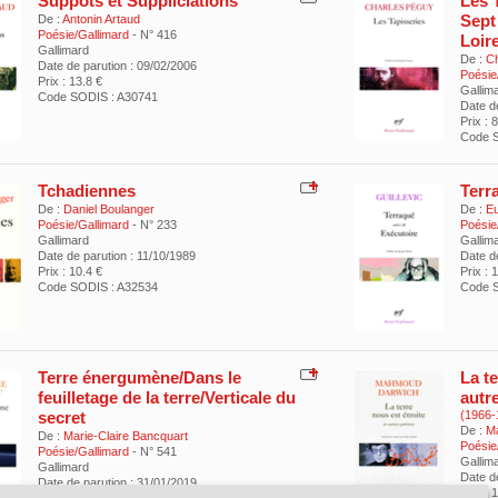
Suppôts et Suppliciations
Les 
Sept
De :
Antonin Artaud
Poésie/Gallimard
- N° 416
Loir
Gallimard
De :
Ch
Date de parution : 09/02/2006
Poésie
Prix : 13.8 €
Gallim
Code SODIS : A30741
Date d
Prix : 
Code S
Tchadiennes
Terr
De :
Daniel Boulanger
De :
Eu
Poésie/Gallimard
- N° 233
Poésie
Gallimard
Gallim
Date de parution : 11/10/1989
Date d
Prix : 10.4 €
Prix : 
Code SODIS : A32534
Code S
Terre énergumène/Dans le
La te
feuilletage de la terre/Verticale du
autr
secret
(1966-
De :
M
De :
Marie-Claire Bancquart
Poésie
Poésie/Gallimard
- N° 541
Gallim
Gallimard
Date d
Date de parution : 31/01/2019
Prix : 