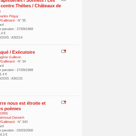
Tapisseries / Sonnets / Les
 contre Thèbes / Châteaux de
e
arles Péguy
/Gallimard
- N° 35
ard
e parution : 27/09/1968
8.4 €
ODIS : A30214
aqué / Exécutoire
gène Guillevic
/Gallimard
- N° 34
ard
e parution : 27/09/1968
11.4 €
ODIS : A30133
rre nous est étroite et
es poèmes
1999)
ahmoud Darwich
/Gallimard
- N° 343
ard
e parution : 03/03/2000
14.3 €