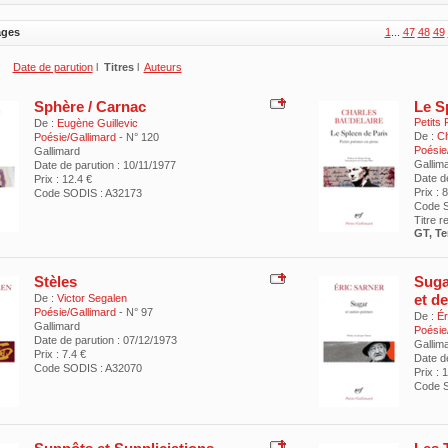
ages
1
...
47
48
49
Date de parution
l
Titres
l
Auteurs
Sphère / Carnac
Le S
Petits
De :
Eugène Guillevic
De :
Ch
Poésie/Gallimard
- N° 120
Poésie
Gallimard
Gallim
Date de parution : 10/11/1977
Date d
Prix : 12.4 €
Prix : 
Code SODIS : A32173
Code S
Titre 
GT, Te
Stèles
Suga
et de
De :
Victor Segalen
Poésie/Gallimard
- N° 97
De :
Ér
Gallimard
Poésie
Date de parution : 07/12/1973
Gallim
Prix : 7.4 €
Date de
Code SODIS : A32070
Prix : 
Code 