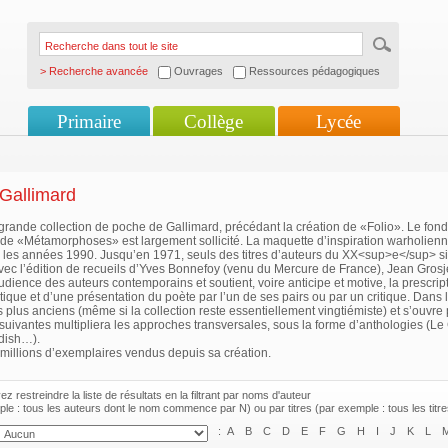
> Recherche avancée
Ouvrages
Ressources pédagogiques
Primaire
Collège
Lycée
Gallimard
rande collection de poche de Gallimard, précédant la création de «Folio». Le fon
t de «Métamorphoses» est largement sollicité. La maquette d’inspiration warholienn
 les années 1990. Jusqu’en 1971, seuls des titres d’auteurs du XX<sup>e</sup> si
ec l’édition de recueils d’Yves Bonnefoy (venu du Mercure de France), Jean Grosjea
audience des auteurs contemporains et soutient, voire anticipe et motive, la prescr
itique et d’une présentation du poète par l’un de ses pairs ou par un critique. Dans 
 plus anciens (même si la collection reste essentiellement vingtiémiste) et s’ouvre 
uivantes multipliera les approches transversales, sous la forme d’anthologies (Le
dish…).
millions d’exemplaires vendus depuis sa création.
z restreindre la liste de résultats en la filtrant par noms d'auteur
le : tous les auteurs dont le nom commence par N) ou par titres (par exemple : tous les tit
:
A
B
C
D
E
F
G
H
I
J
K
L