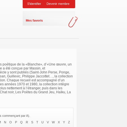
S'identifier
Devenir membre
Mes favoris
ds poétique de la «Blanche», d’«Une œuvre, un
e a été conçue par Massin, et
ècle y sont publiés (Saint-John Perse, Ponge,
n, Guillevic, Philippe Jaccottet…, la collection
iption. Chaque recueil est accompagné d’un
les années 1970 et 1980, la collection intègre
plus nettement à l’étranger, puis dans les
 Chat noir, Les Poètes du Grand Jeu, Haïku, La
res commençant par A).
M
N
O
P
Q
R
S
T
U
V
W
X
Y
Z