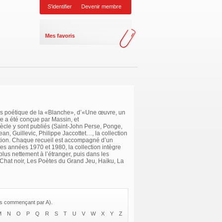
S'identifier
Devenir membre
Mes favoris
ds poétique de la «Blanche», d’«Une œuvre, un
e a été conçue par Massin, et
ècle y sont publiés (Saint-John Perse, Ponge,
n, Guillevic, Philippe Jaccottet…, la collection
iption. Chaque recueil est accompagné d’un
les années 1970 et 1980, la collection intègre
plus nettement à l’étranger, puis dans les
 Chat noir, Les Poètes du Grand Jeu, Haïku, La
res commençant par A).
M
N
O
P
Q
R
S
T
U
V
W
X
Y
Z