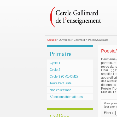
Accueil
> Ouvrages > Gallimard > Poésie/Gallimard
Poésie/
Primaire
Deuxième g
Cycle 1
portrait» e
revue dans
Cycle 2
Char…) ; av
amplifie l’
Cycle 3 (CM1-CM2)
appareil cr
des auteurs
Toute l'actualité
décennies s
Poésie Yid
Nos collections
Plus de 17 
Sélections thématiques
Vous pouve
(par exemp
Filtre :
Collège