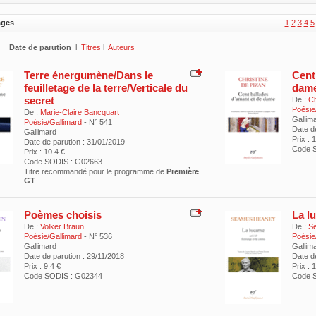
ages
1
2
3
4
5
Date de parution
l
Titres
l
Auteurs
Terre énergumène/Dans le
Cent
feuilletage de la terre/Verticale du
dam
secret
De :
Ch
Poésie
De :
Marie-Claire Bancquart
Gallim
Poésie/Gallimard
- N° 541
Date d
Gallimard
Prix : 
Date de parution : 31/01/2019
Code 
Prix : 10.4 €
Code SODIS : G02663
Titre recommandé pour le programme de
Première
GT
Poèmes choisis
La l
De :
Volker Braun
De :
S
Poésie/Gallimard
- N° 536
Poésie
Gallimard
Gallim
Date de parution : 29/11/2018
Date de
Prix : 9.4 €
Prix : 
Code SODIS : G02344
Code 