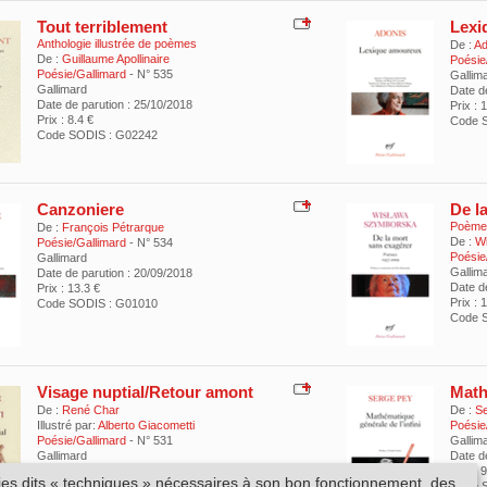
Tout terriblement
Lexi
Anthologie illustrée de poèmes
De :
Ad
De :
Guillaume Apollinaire
Poésie
Poésie/Gallimard
- N° 535
Gallim
Gallimard
Date d
Date de parution : 25/10/2018
Prix : 
Prix : 8.4 €
Code 
Code SODIS : G02242
Canzoniere
De l
Poème
De :
François Pétrarque
De :
W
Poésie/Gallimard
- N° 534
Poésie
Gallimard
Gallim
Date de parution : 20/09/2018
Date d
Prix : 13.3 €
Prix : 
Code SODIS : G01010
Code 
Visage nuptial/Retour amont
Math
De :
René Char
De :
Se
Illustré par:
Alberto Giacometti
Poésie
Poésie/Gallimard
- N° 531
Gallim
Gallimard
Date d
Date de parution : 15/03/2018
Prix : 
kies dits « techniques » nécessaires à son bon fonctionnement, des
Prix : 10.4 €
Code 