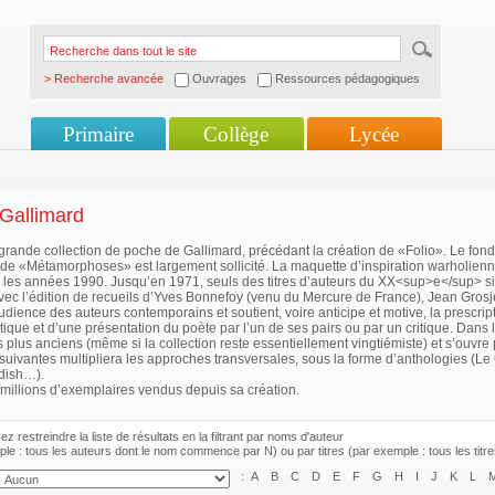
> Recherche avancée
Ouvrages
Ressources pédagogiques
Primaire
Collège
Lycée
Gallimard
rande collection de poche de Gallimard, précédant la création de «Folio». Le fon
t de «Métamorphoses» est largement sollicité. La maquette d’inspiration warholienn
 les années 1990. Jusqu’en 1971, seuls des titres d’auteurs du XX<sup>e</sup> si
ec l’édition de recueils d’Yves Bonnefoy (venu du Mercure de France), Jean Grosjea
audience des auteurs contemporains et soutient, voire anticipe et motive, la prescr
itique et d’une présentation du poète par l’un de ses pairs ou par un critique. Dans 
 plus anciens (même si la collection reste essentiellement vingtiémiste) et s’ouvre 
uivantes multipliera les approches transversales, sous la forme d’anthologies (Le
dish…).
millions d’exemplaires vendus depuis sa création.
z restreindre la liste de résultats en la filtrant par noms d'auteur
le : tous les auteurs dont le nom commence par N) ou par titres (par exemple : tous les tit
:
A
B
C
D
E
F
G
H
I
J
K
L