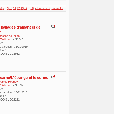
6
7
8
9
10
11
12
13
14
...
58
« Précédent
Suivant »
 ballades d'amant et de
e
ristine de Pizan
/Gallimard
- N° 540
ard
e parution : 31/01/2019
11.4 €
SODIS : G01932
ucarne/L'étrange et le connu
eamus Heaney
/Gallimard
- N° 537
ard
 parution : 15/11/2018
10.4 €
SODIS : G02221