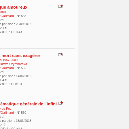
que amoureux
onis
/Gallimard
- N° 533
ard
e parution : 20/09/2018
12.4 €
SODIS : G01143
a mort sans exagérer
s 1957-2009
islawa Szymborska
/Gallimard
- N° 532
ard
e parution : 14/06/2018
11.4 €
SODIS : G00191
ématique générale de l'infini
rge Pey
/Gallimard
- N° 530
ard
e parution : 15/03/2018
9.4 €
SODIS : G01448