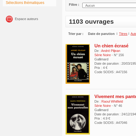
Sélections thématiques
Filtre :
Espace auteurs
1103 ouvrages
Trier par :
Date de parution
l
Titres
l
Aut
Un chien écrasé
De :
André Piljean
Série Noire
- N° 156
Gallimard
Date de parution : 20/03/19
Prix : 4 €
Code SODIS : A47156
Vivement mes panto
De :
Raoul Whitfield
Série Noire
- N° 46
Gallimard
Date de parution : 24/12/19
Prix : 4.9 €
Code SODIS : A47046