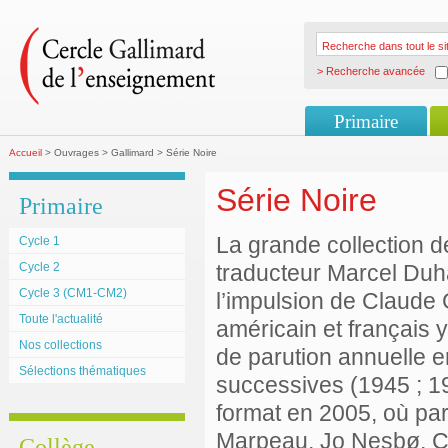
> Recherche avancée
Primaire
Accueil
> Ouvrages > Gallimard > Série Noire
Série Noire
Primaire
La grande collection d
Cycle 1
Cycle 2
traducteur Marcel Duha
Cycle 3 (CM1-CM2)
l’impulsion de Claude
Toute l'actualité
américain et français 
Nos collections
de parution annuelle 
Sélections thématiques
successives (1945 ; 1
format en 2005, où pa
Marpeau, Jo Nesbø, C
Collège