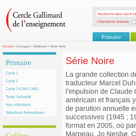
> Recherche avancée
Primaire
Accueil
> Ouvrages > Gallimard > Série Noire
Série Noire
Primaire
La grande collection d
Cycle 1
Cycle 2
traducteur Marcel Duha
Cycle 3 (CM1-CM2)
l’impulsion de Claude
Toute l'actualité
américain et français 
Nos collections
de parution annuelle 
Sélections thématiques
successives (1945 ; 1
format en 2005, où pa
Marpeau, Jo Nesbø, C
Collège