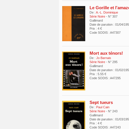
Le Gorille et l'ama
De :
A.-L. Dominique
Série Noire
- N° 307
Gallimard
Date de parution : 01/04/19
Prix : 4 €
Code SODIS : A47307
Mort aux ténors!
De :
Jo Barnais
Série Noire
- N° 295
Gallimard
Date de parution : 01/02/19
Prix : 5.55 €
Code SODIS : A47295
Sept tueurs
De :
Paul Cain
Série Noire
- N° 243
Gallimard
Date de parution : 01/03/19
Prix : 4 €
Code SODIS : A47243