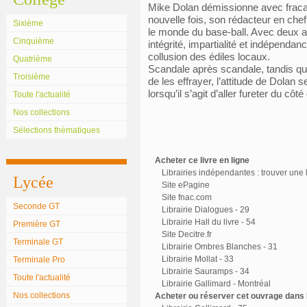
Mike Dolan démissionne avec fracas 
nouvelle fois, son rédacteur en chef
Sixième
le monde du base-ball. Avec deux a
Cinquième
intégrité, impartialité et indépendan
collusion des édiles locaux.
Quatrième
Scandale après scandale, tandis qu
Troisième
de les effrayer, l’attitude de Dolan 
lorsqu’il s’agit d’aller fureter du c
Toute l'actualité
Nos collections
Sélections thématiques
Acheter ce livre en ligne
Librairies indépendantes : trouver une l
Lycée
Site ePagine
Site fnac.com
Seconde GT
Librairie Dialogues - 29
Librairie Hall du livre - 54
Première GT
Site Decitre.fr
Terminale GT
Librairie Ombres Blanches - 31
Librairie Mollat - 33
Terminale Pro
Librairie Sauramps - 34
Toute l'actualité
Librairie Gallimard - Montréal
Nos collections
Acheter ou réserver cet ouvrage dans l