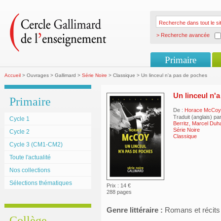
> Recherche avancée
Primaire
Accueil
> Ouvrages > Gallimard >
Série Noire
> Classique > Un linceul n'a pas de poches
Un linceul n'
Primaire
De :
Horace McCoy
Traduit (anglais) pa
Cycle 1
Berritz, Marcel Duh
Série Noire
Cycle 2
Classique
Cycle 3 (CM1-CM2)
Toute l'actualité
Nos collections
Sélections thématiques
Prix : 14 €
288 pages
Genre littéraire :
Romans et récits
Collège