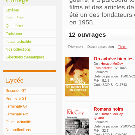
films et des articles d
Sixième
été un des fondateurs 
Cinquième
en 1955.
Quatrième
12 ouvrages
Troisième
Toute l'actualité
Trier par :
Date de parution
l
Titres
Nos collections
Sélections thématiques
On achève bien les
De :
Horace McCoy
Folio policier
- N° 1063
Gallimard
Date de parution : 15/01/20
Lycée
Prix : 8.1 €
Code SODIS : G11743
Seconde GT
Première GT
Terminale GT
Romans noirs
Terminale Pro
De :
Horace McCoy
Quarto
Toute l'actualité
Gallimard
Date de parution : 23/03/20
Nos collections
Prix : 32 €
Code SODIS : G04980