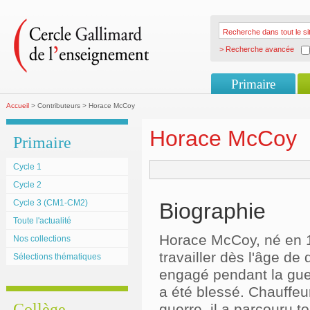
> Recherche avancée
Primaire
Accueil
> Contributeurs > Horace McCoy
Horace McCoy
Primaire
Cycle 1
Cycle 2
Cycle 3 (CM1-CM2)
Biographie
Toute l'actualité
Horace McCoy, né en 
Nos collections
travailler dès l'âge d
Sélections thématiques
engagé pendant la guer
a été blessé. Chauffeu
Collège
guerre, il a parcouru t