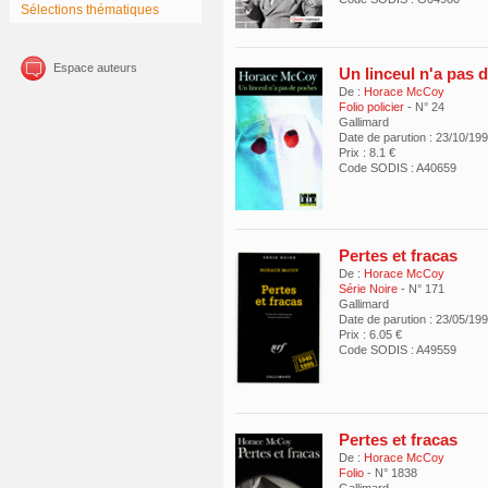
Sélections thématiques
Espace auteurs
Un linceul n'a pas 
De :
Horace McCoy
Folio policier
- N° 24
Gallimard
Date de parution : 23/10/19
Prix : 8.1 €
Code SODIS : A40659
Pertes et fracas
De :
Horace McCoy
Série Noire
- N° 171
Gallimard
Date de parution : 23/05/19
Prix : 6.05 €
Code SODIS : A49559
Pertes et fracas
De :
Horace McCoy
Folio
- N° 1838