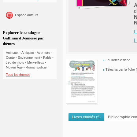
A
d
Espace auteurs
N
N
L
Explorer le catalogue
Gallimard Jeunesse par
L
thèmes
Animaux
-
Antiquité
-
Aventure
-
Conte
-
Environnement
-
Fable
-
Feuilleter la fiche
Jeu de mots
-
Merveilleux
-
Moyen Âge
-
Roman policier
Télécharger la fiche
Tous les thèmes
Livres étudiés (5)
Bibliographie co