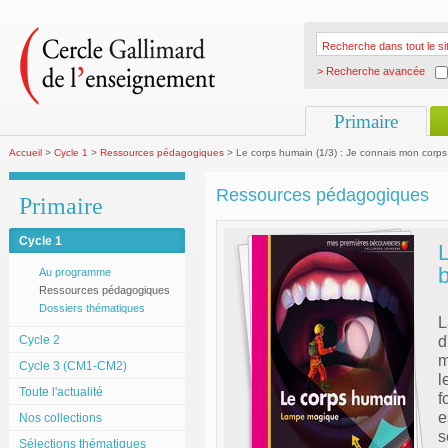
> Recherche avancée
Primaire
Accueil
>
Cycle 1
>
Ressources pédagogiques
> Le corps humain (1/3) : Je connais mon corps
Ressources pédagogiques
Primaire
Cycle 1
L
Au programme
Ressources pédagogiques
Dossiers thématiques
L
Cycle 2
d
m
Cycle 3 (CM1-CM2)
l
Toute l'actualité
f
e
Nos collections
s
Sélections thématiques