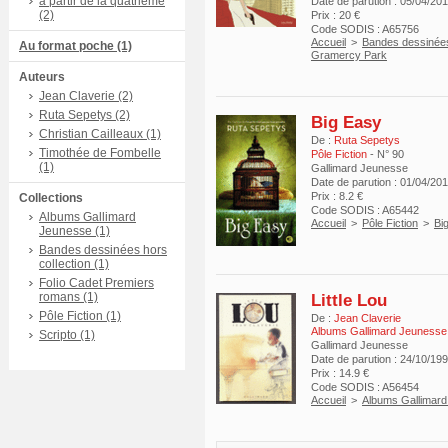
à partir de la quatrième
Date de parution : 05/04/20
(2)
Prix : 20 €
Code SODIS : A65756
Accueil
>
Bandes dessinées
Au format poche (1)
Gramercy Park
Auteurs
Jean Claverie (2)
Ruta Sepetys (2)
Big Easy
Christian Cailleaux (1)
De :
Ruta Sepetys
Timothée de Fombelle
Pôle Fiction
- N° 90
(1)
Gallimard Jeunesse
Date de parution : 01/04/20
Prix : 8.2 €
Collections
Code SODIS : A65442
Albums Gallimard
Accueil
>
Pôle Fiction
>
Bi
Jeunesse (1)
Bandes dessinées hors
collection (1)
Folio Cadet Premiers
romans (1)
Little Lou
Pôle Fiction (1)
De :
Jean Claverie
Albums Gallimard Jeunesse
Scripto (1)
Gallimard Jeunesse
Date de parution : 24/10/19
Prix : 14.9 €
Code SODIS : A56454
Accueil
>
Albums Gallimar