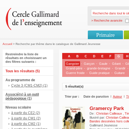
> Recherche avancée
Primaire
Accueil
> Recherche par théme dans le catalogue de Gallimard Jeunesse
Restreindre la liste de
A
B
C
D
E
F
G
H
résultats en choisissant un
des filtres suivants :
Gangster
-
Garçon
-
Gaule
-
Géant
-
Gé
Grand-père
-
grande-bretagne
-
Grandir
-
Tous les résultats (5)
Guerre froide
-
Guide pratique
-
Guitare
Au programme de
Cycle 3 (CM1-CM2) (1)
5 résultat(s)
Associé(s) à un outil
Trier par :
Date de parution
l
Auteur
l
Ti
pédagogique (1)
Niveau scolaire
Gramercy Park
à partir du CE2 (2)
De :
Christian Cailleaux
,
Ti
Illustré par:
Christian Caille
à partir du CM1 (2)
Bandes dessinées hors coll
à partir du CM2 (1)
Gallimard Jeunesse