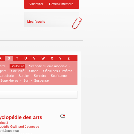
S'identifier
Devenir membre
Mes favoris
R
S
T
U
V
W
X
Y
Z
erre
-
Sculpture
-
Seconde Guerre mondiale
-
pent
-
Sexualité
-
Shoah
-
Siècle des Lumières
-
orcellerie
-
Sorcier
-
Sorcière
-
Souffrance
-
Super-héros
-
Surf
-
Suspense
clopédie des arts
lectif
opédie Gallimard Jeunesse
ard Jeunesse