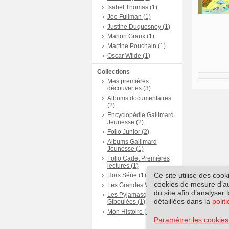
Isabel Thomas (1)
Joe Fullman (1)
Justine Duquesnoy (1)
Marion Graux (1)
Martine Pouchain (1)
Oscar Wilde (1)
Collections
Mes premières
découvertes (3)
Albums documentaires
(2)
Encyclopédie Gallimard
Jeunesse (2)
Folio Junior (2)
Albums Gallimard
Jeunesse (1)
Folio Cadet Premières
lectures (1)
Ce site utilise des coo
Hors Série (1)
cookies de mesure d’aud
Les Grandes Vies (1)
du site afin d’analyser 
Les Pyjamasques -
détaillées dans la
polit
Giboulées (1)
Mon Histoire (1)
Paramétrer les cookies