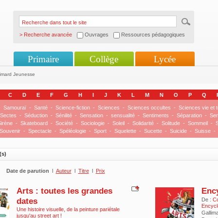
> Recherche avancée
Ouvrages
Ressources pédagogiques
Primaire
Collège
Lycée
limard Jeunesse
C
D
E
F
G
H
I
J
K
L
M
N
O
P
Q
-
Samouraï
-
Santé
-
Science-fiction
-
Sciences
-
Sciences occultes
-
Sciences vie et t
Sectes
-
Séduction
-
Sénilité
-
Sensation
-
sensualité
-
Sentiments
-
Séparation
-
Ser
irène
-
Skateboard
-
Société
-
Sociologie
-
Soleil
-
Solidarité
-
Solitude
-
Sommeil
-
S
Souvenir
-
Spectacle
-
Spéléologie
-
Sport
-
Squelette
-
Sucette
-
Suicide
-
Suisse
-
(s)
Date de parution
l
Auteur
l
Titre
l
Prix
Arts : toutes les grandes
Ency
dates
De :
Col
Encycl
Une histoire visuelle, de la peinture pariétale
Gallim
jusqu'au street art !