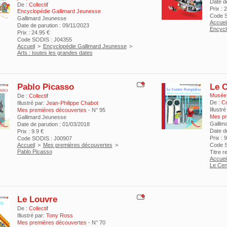
Date d
De :
Collectif
Prix : 
Encyclopédie Gallimard Jeunesse
Code S
Gallimard Jeunesse
Accuei
Date de parution : 09/11/2023
Encycl
Prix : 24.95 €
Code SODIS : J04355
Accueil
>
Encyclopédie Gallimard Jeunesse
>
Arts : toutes les grandes dates
Pablo Picasso
Le 
Musée 
De :
Collectif
De :
Col
Illustré par:
Jean-Philippe Chabot
Illustré
Mes premières découvertes
- N° 95
Mes pr
Gallimard Jeunesse
Gallim
Date de parution : 01/03/2018
Date d
Prix : 9.9 €
Prix : 
Code SODIS : J00907
Accueil
>
Mes premières découvertes
>
Code S
Pablo Picasso
Titre 
Accuei
Le Cen
Le Louvre
De :
Collectif
Illustré par:
Tony Ross
Mes premières découvertes
- N° 70