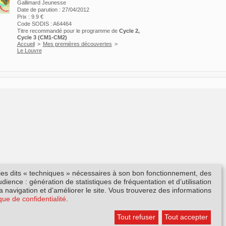
Gallimard Jeunesse
Date de parution : 27/04/2012
Prix : 9.9 €
Code SODIS : A64464
Titre recommandé pour le programme de
Cycle 2,
Cycle 3 (CM1-CM2)
Accueil
>
Mes premières découvertes
>
Le Louvre
kies dits « techniques » nécessaires à son bon fonctionnement, des
ience : génération de statistiques de fréquentation et d’utilisation
la navigation et d’améliorer le site. Vous trouverez des informations
ique de confidentialité
.
Tout refuser
Tout accepter