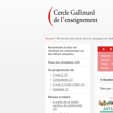
Accueil
> Recherche par théme dans le catalogue de Gal
Restreindre la liste de
A
B
résultats en choisissant un
des filtres suivants :
Saisons
Secret
-
Tous les résultats (15)
Singe
-
S
Souris
-
Au programme de
Cycle 2 (2)
Cinquième (1)
5 résultat
Cycle 3 (CM1-CM2) (1)
Trier par :
Sixième (1)
Niveau scolaire
à partir de la petite
section de maternelle
(4)