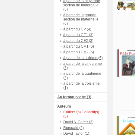
à partir de la moyenne
section de maternelle
(5)
à partir de la grande
section de maternelle
(6)
à partir du CP (4)
à partir du CE1 (3)
à partir du CE2 (3)
à partir du CM1 (6)
à partir du CM2 (5)
à partir de la sixième (6)
à partir de la cinquième
(3)
à partir de la quatrième
(2)
à partir de la troisième
(1)
Au format poche (3)
Auteurs
Collectif(s) Collectif(s)
(5)
David A. Carter (2)
Romuald (2)
David Taylor (1)