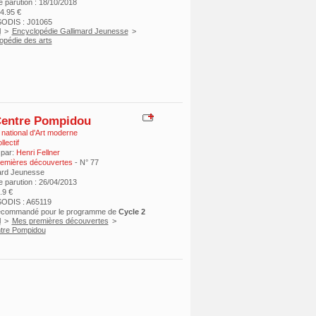
e parution : 18/10/2018
24.95 €
ODIS : J01065
l
>
Encyclopédie Gallimard Jeunesse
>
opédie des arts
Centre Pompidou
national d'Art moderne
lectif
 par:
Henri Fellner
emières découvertes
- N° 77
ard Jeunesse
e parution : 26/04/2013
9.9 €
ODIS : A65119
recommandé pour le programme de
Cycle 2
l
>
Mes premières découvertes
>
tre Pompidou