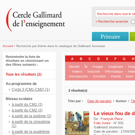
> Recherche avancée
Primaire
Accueil
> Recherche par théme dans le catalogue de Gallimard Jeunesse
Restreindre la liste de
A
B
C
D
E
F
G
H
résultats en choisissant un
des filtres suivants :
Identité
-
Île
-
Imagier
-
Imaginaire
-
Imag
-
Indiens
-
Industrie
-
Informatique
-
Initia
Tous les résultats (2)
Introspection
-
Invention
-
Irlande
-
Islam
Au programme de
Cycle 3 (CM1-CM2) (1)
2 résultat(s)
Niveau scolaire
Trier par :
Date de parution
l
Auteur
l
Tit
à partir du CM1 (2)
à partir du CM2 (2)
Le vieux fou de 
à partir de la sixième (2)
De :
François Place
à partir de la cinquième
Folio Junior
- N° 832
(1)
Gallimard Jeunesse
à partir de la quatrième
Date de parution : 17/04/20