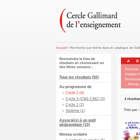
Accueil
> Recherche par théme dans le catalogue de Gal
Restreindre la liste de
A
B
résultats en choisissant un
des filtres suivants :
Racisme
Relation P
Tous les résultats (50)
Restaura
-
Roman p
Au programme de
Cycle 1 (4)
Cycle 3 (CM1-CM2) (3)
4 résultat
Cycle 2 (2)
Trier par :
Sixième (1)
Associé(s) à un outil
pédagogique (10)
Niveau scolaire