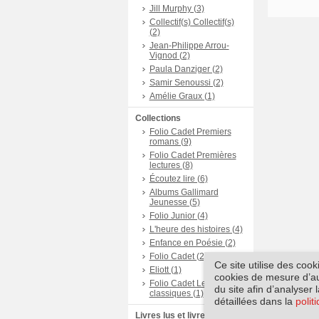
Jill Murphy (3)
Collectif(s) Collectif(s)
(2)
Jean-Philippe Arrou-
Vignod (2)
Paula Danziger (2)
Samir Senoussi (2)
Amélie Graux (1)
Collections
Folio Cadet Premiers
romans (9)
Folio Cadet Premières
lectures (8)
Écoutez lire (6)
Albums Gallimard
Jeunesse (5)
Folio Junior (4)
L'heure des histoires (4)
Enfance en Poésie (2)
Folio Cadet (2)
Ce site utilise des coo
Eliott (1)
cookies de mesure d’aud
Folio Cadet Les
du site afin d’analyser 
classiques (1)
détaillées dans la
polit
Livres lus et livres + CD (7)