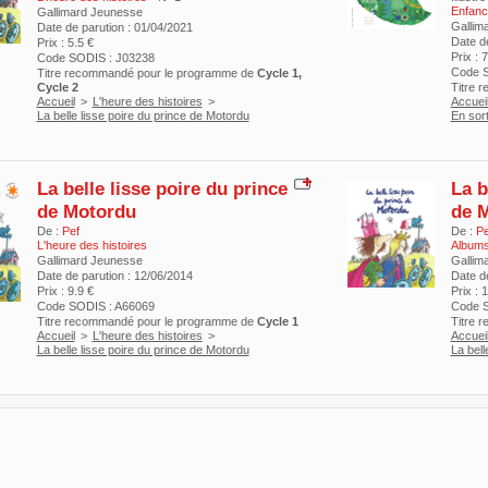
Enfanc
Gallimard Jeunesse
Gallim
Date de parution : 01/04/2021
Date d
Prix : 5.5 €
Prix : 
Code SODIS : J03238
Code S
Titre recommandé pour le programme de
Cycle 1,
Cycle 2
Titre 
Accueil
>
L'heure des histoires
>
Accuei
La belle lisse poire du prince de Motordu
En sort
La belle lisse poire du prince
La b
de Motordu
de 
De :
Pef
De :
Pe
L'heure des histoires
Albums
Gallimard Jeunesse
Gallim
Date de parution : 12/06/2014
Date d
Prix : 9.9 €
Prix : 
Code SODIS : A66069
Code S
Titre recommandé pour le programme de
Cycle 1
Titre 
Accueil
>
L'heure des histoires
>
Accuei
La belle lisse poire du prince de Motordu
La bell