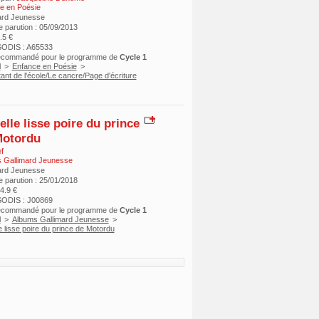
e en Poésie
ard Jeunesse
e parution : 05/09/2013
7.5 €
ODIS : A65533
recommandé pour le programme de
Cycle 1
l
>
Enfance en Poésie
>
ant de l'école/Le cancre/Page d'écriture
elle lisse poire du prince
Motordu
f
 Gallimard Jeunesse
ard Jeunesse
e parution : 25/01/2018
14.9 €
ODIS : J00869
recommandé pour le programme de
Cycle 1
l
>
Albums Gallimard Jeunesse
>
e lisse poire du prince de Motordu