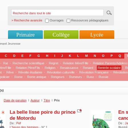
> Recherche avancée
Ouvrages
Ressources pédagogiques
Primaire
Collège
Lycée
limard Jeunesse
C
D
E
F
G
H
I
J
K
L
M
N
O
P
Q
-
Rat
-
Recherche scientifique
-
Regret
-
Relation Mère/Fille
-
Relation Parents/Adolesc
ère/Fille
-
Relation Père/Fils
-
Religion
-
Renaissance
-
Renard
-
Rentrée scolaire
-
R
nt
-
Rêve
-
Révolte étudiante
-
Révolution culturelle
-
Révolution Française
-
Révolution
olicier
-
Rome
-
Rome antique
-
Rongeurs
-
Rumeurs
-
Ruse
-
Russie
(s)
Date de parution
l
Auteur
l
Titre
l
Prix
La belle lisse poire du prince
En s
de Motordu
canc
De :
Pef
De :
Ja
L'heure des histoires
- N° 1
Illustré