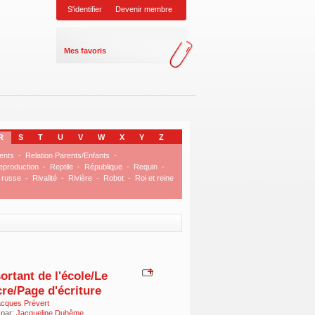
S'identifier
Devenir membre
Mes favoris
R
S
T
U
V
W
X
Y
Z
ents
-
Relation Parents/Enfants
-
eproduction
-
Reptile
-
République
-
Requin
-
 russe
-
Rivalité
-
Rivière
-
Robot
-
Roi et reine
ortant de l'école/Le
re/Page d'écriture
cques Prévert
 par:
Jacqueline Duhême