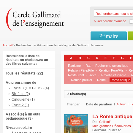
> Recherche avancée
Primaire
Accueil
> Recherche par théme dans le catalogue de Gallimard Jeunesse
Restreindre la liste de
A
B
C
D
E
F
G
H
résultats en choisissant un
des filtres suivants :
Racisme
-
Rat
-
Recherche scientifique
-
Relation Père/Fille
-
Relation Père/Fils
-
Rel
Tous les résultats (22)
Restaurant
-
Rêve
-
Révolte étudiante
-
R
-
Roman policier
-
Rome
-
Rome antique
Au programme de
Cycle 3 (CM1-CM2) (4)
Sixième (2)
2 résultat(s)
Cinquième (1)
Trier par :
Date de parution
l
Auteur
l
Ti
Cycle 2 (1)
Associé(s) à un outil
La Rome antique
pédagogique (3)
De :
Collectif
Mes grandes Découvertes
Niveau scolaire
Gallimard Jeunesse