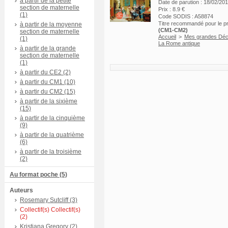
à partir de la petite
Date de parution : 18/02/20
section de maternelle
Prix : 8.9 €
(1)
Code SODIS : A58874
Titre recommandé pour le 
à partir de la moyenne
(CM1-CM2)
section de maternelle
Accueil
>
Mes grandes Déc
(1)
La Rome antique
à partir de la grande
section de maternelle
(1)
à partir du CE2 (2)
à partir du CM1 (10)
à partir du CM2 (15)
à partir de la sixième
(15)
à partir de la cinquième
(9)
à partir de la quatrième
(6)
à partir de la troisième
(2)
Au format poche (5)
Auteurs
Rosemary Sutcliff (3)
Collectif(s) Collectif(s)
(2)
Kristiana Gregory (2)