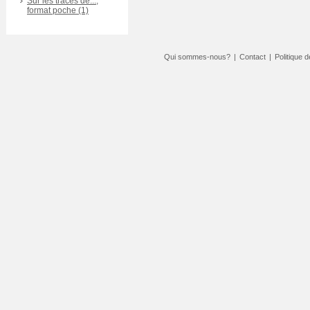
Sur les traces de...,
format poche (1)
Qui sommes-nous?
|
Contact
|
Politique d