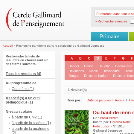
> Recherche avancée
Primaire
Accueil
> Recherche par théme dans le catalogue de Gallimard Jeunesse
Restreindre la liste de
A
B
C
D
E
F
G
H
résultats en choisissant un
des filtres suivants :
Danger
-
Danse
-
Dauphin
-
Découverte
Devinettes
-
Diable
-
Dictionnaire
-
Dieux
Tous les résultats (4)
Drogue
-
Droits de l'enfant
-
Droits de l'h
Au programme de
Quatrième (1)
1 résultat(s)
Associé(s) à un outil
Trier par :
Date de parution
l
Auteur
l
Titr
pédagogique (1)
Niveau scolaire
Du haut de mon c
à partir du CM2 (1)
De :
Paola Peretti
Illustré par:
Carolina Rabei
à partir de la sixième (1)
Folio Junior
- N° 1910
à partir de la quatrième
Gallimard Jeunesse
(2)