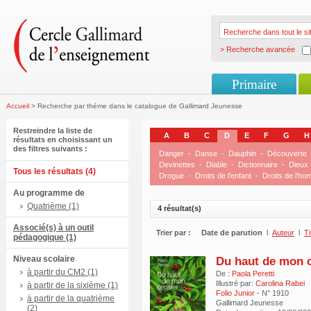
> Recherche avancée
Primaire
Accueil
> Recherche par théme dans le catalogue de Gallimard Jeunesse
Restreindre la liste de
A
B
C
D
E
F
G
H
résultats en choisissant un
des filtres suivants :
Danger
-
Danse
-
Dauphin
-
Découverte
Devinettes
-
Diable
-
Dictionnaire
-
Dieux
Tous les résultats (4)
Drogue
-
Droits de l'enfant
-
Droits de l'h
Au programme de
Quatrième (1)
4 résultat(s)
Associé(s) à un outil
Trier par :
Date de parution
l
Auteur
l
Ti
pédagogique (1)
Niveau scolaire
Du haut de mon c
à partir du CM2 (1)
De :
Paola Peretti
Illustré par:
Carolina Rabei
à partir de la sixième (1)
Folio Junior
- N° 1910
à partir de la quatrième
Gallimard Jeunesse
(2)