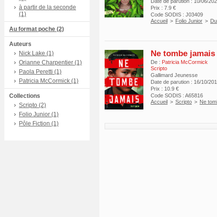
Date de parution : 10/06/20
à partir de la seconde
Prix : 7.9 €
(1)
Code SODIS : J03409
Accueil
>
Folio Junior
>
Du
Au format poche (2)
Auteurs
Ne tombe jamais
Nick Lake (1)
Orianne Charpentier (1)
De :
Patricia McCormick
Scripto
Paola Peretti (1)
Gallimard Jeunesse
Patricia McCormick (1)
Date de parution : 16/10/20
Prix : 10.9 €
Collections
Code SODIS : A65816
Accueil
>
Scripto
>
Ne tom
Scripto (2)
Folio Junior (1)
Pôle Fiction (1)