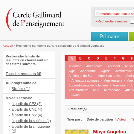
> Recherche avancée
Primaire
Accueil
> Recherche par théme dans le catalogue de Gallimard Jeunesse
Restreindre la liste de
A
B
C
D
E
F
G
H
résultats en choisissant un
des filtres suivants :
Abandon
-
Abécédaire
-
Accident
-
Activit
Aigle
-
Alcoolisme
-
Algérie
-
Alimentation
Tous les résultats (4)
Amérique du Sud
-
Amérique Latine
-
Amiti
-
Animaux sauvages
-
Anniversaire
-
Anor
Au programme de
Apprentissage de la lecture
-
Araignée
-
Ar
Sixième (1)
Arts martiaux
-
Asie
-
Astronomie
-
Attent
-
Avion
Niveau scolaire
à partir du CE2 (2)
1 résultat(s)
à partir du CM1 (4)
à partir du CM2 (4)
Trier par :
Date de parution
l
Auteur
l
Ti
à partir de la sixième (4)
à partir de la cinquième
(4)
Maya Angelou