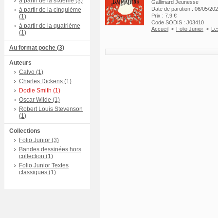
à partir de la sixième (3)
Gallimard Jeunesse
Date de parution : 06/05/20
à partir de la cinquième
Prix : 7.9 €
(1)
Code SODIS : J03410
à partir de la quatrième
Accueil
>
Folio Junior
>
Le
(1)
Au format poche (3)
Auteurs
Calvo (1)
Charles Dickens (1)
Dodie Smith (1)
Oscar Wilde (1)
Robert Louis Stevenson
(1)
Collections
Folio Junior (3)
Bandes dessinées hors
collection (1)
Folio Junior Textes
classiques (1)