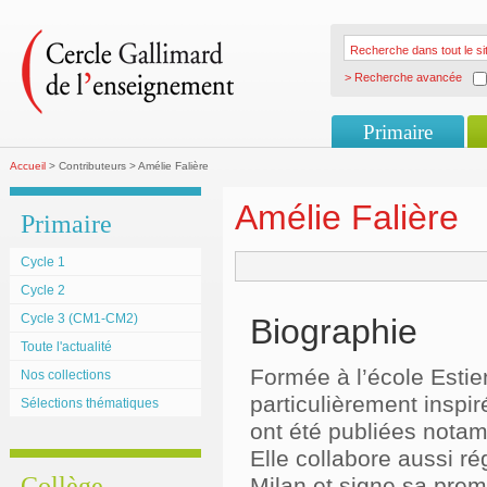
> Recherche avancée
Primaire
Accueil
> Contributeurs > Amélie Falière
Amélie Falière
Primaire
Cycle 1
Cycle 2
Cycle 3 (CM1-CM2)
Biographie
Toute l'actualité
Formée à l’école Estien
Nos collections
particulièrement inspi
Sélections thématiques
ont été publiées notam
Elle collabore aussi r
Collège
Milan et signe sa prem