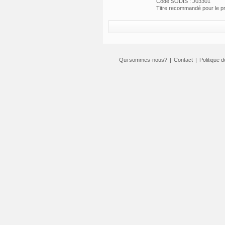
Code SODIS : J03301
Titre recommandé pour le 
Qui sommes-nous?
|
Contact
|
Politique d