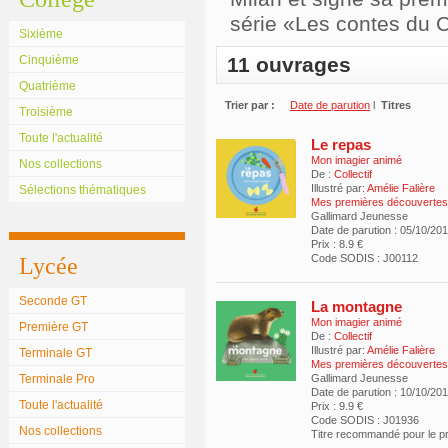
série «Les contes du 
Sixième
Cinquième
11 ouvrages
Quatrième
Trier par :
Date de parution
l
Titres
Troisième
Toute l'actualité
Le repas
Mon imagier animé
Nos collections
De :
Collectif
Illustré par:
Amélie Falière
Sélections thématiques
Mes premières découverte
Gallimard Jeunesse
Date de parution : 05/10/20
Prix : 8.9 €
Code SODIS : J00112
Lycée
Seconde GT
La montagne
Mon imagier animé
Première GT
De :
Collectif
Illustré par:
Amélie Falière
Terminale GT
Mes premières découverte
Terminale Pro
Gallimard Jeunesse
Date de parution : 10/10/20
Toute l'actualité
Prix : 9.9 €
Code SODIS : J01936
Nos collections
Titre recommandé pour le 