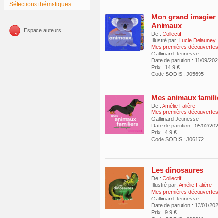
Sélections thématiques
Mon grand imagier 
Animaux
Espace auteurs
De :
Collectif
Illustré par:
Lucie Delauney
Mes premières découvertes
Gallimard Jeunesse
Date de parution : 11/09/20
Prix : 14.9 €
Code SODIS : J05695
Mes animaux famili
De :
Amélie Falière
Mes premières découvertes
Gallimard Jeunesse
Date de parution : 05/02/20
Prix : 4.9 €
Code SODIS : J06172
Les dinosaures
De :
Collectif
Illustré par:
Amélie Falière
Mes premières découverte
Gallimard Jeunesse
Date de parution : 13/01/20
Prix : 9.9 €