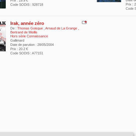
Date d
Prix : 19.9 €
Prix : 
Code SODIS : 928718
Code S
Irak, année zéro
De :
Thomas Goisque
,
Arnaud de La Grange
,
Bertrand de Miollis
Hors série Connaissance
Gallimard
Date de parution : 28/05/2004
Prix : 20.2 €
Code SODIS : A77151