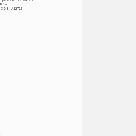
e parution : 08/10/2009
26.4 €
ODIS : A12713