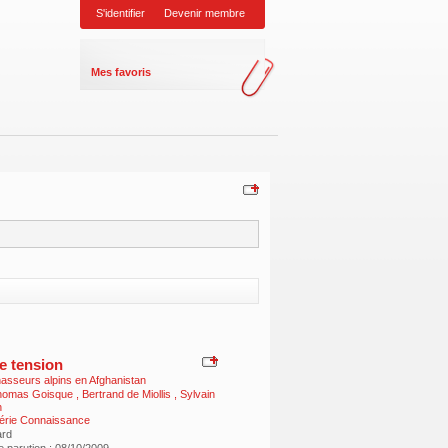
S'identifier
Devenir membre
Mes favoris
e tension
asseurs alpins en Afghanistan
homas Goisque
,
Bertrand de Miollis
,
Sylvain
n
érie Connaissance
ard