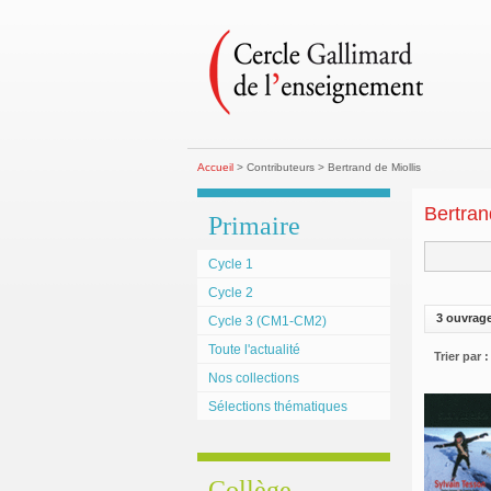
Accueil
> Contributeurs > Bertrand de Miollis
Bertran
Primaire
Cycle 1
Cycle 2
3 ouvrag
Cycle 3 (CM1-CM2)
Toute l'actualité
Trier par :
Nos collections
Sélections thématiques
Collège