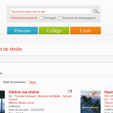
> Recherche avancée
Ouvrages
Ressources pédagogiques
Primaire
Collège
Lycée
d de Miollis
es
Date de parution
l
Titres
Sibérie ma chérie
Haut
Des ch
De :
Thomas Goisque
,
Bertrand de Miollis
,
Sylvain
Tesson
De :
T
Albums Beaux Livres
Tesso
Hors s
Gallimard
Gallim
Date de parution : 02/11/2012