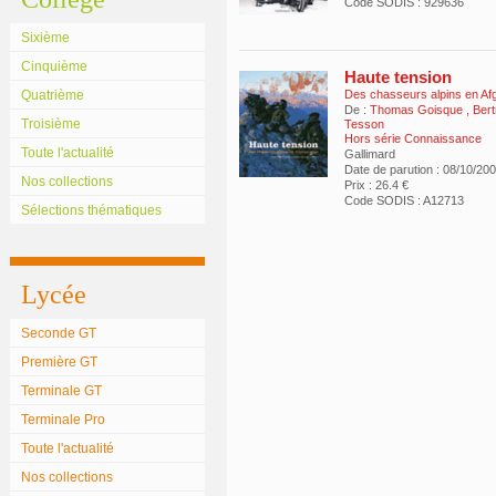
Code SODIS : 929636
Sixième
Cinquième
Haute tension
Quatrième
Des chasseurs alpins en Af
De :
Thomas Goisque
,
Bert
Troisième
Tesson
Hors série Connaissance
Toute l'actualité
Gallimard
Date de parution : 08/10/20
Nos collections
Prix : 26.4 €
Code SODIS : A12713
Sélections thématiques
Lycée
Seconde GT
Première GT
Terminale GT
Terminale Pro
Toute l'actualité
Nos collections