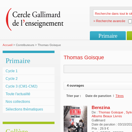
> Recherche avancée
Primaire
Accueil
> Contributeurs > Thomas Goisque
Thomas Goisque
Primaire
Cycle 1
Cycle 2
4 ouvrages
Cycle 3 (CM1-CM2)
Toute l'actualité
Trier par :
Date de parution
l
Titres
Nos collections
Berezina
Sélections thématiques
De :
Thomas Goisque
,
Syl
Albums Beaux Livres
Gallimard
Date de parution : 03/10/20
Prix : 29.9 €
Collège