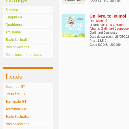
Code SODIS : J06094
Sixième
Un livre, toi et moi
Cinquième
De :
Minh Lê
Quatrième
Illustré par:
Gus Gordon
Albums Gallimard Jeunesse
Troisième
Gallimard Jeunesse
Date de parution : 28/05/20
Toute l'actualité
Prix : 13.5 €
Code SODIS : J02299
Nos collections
Sélections thématiques
Lycée
Seconde GT
Première GT
Terminale GT
Terminale Pro
Toute l'actualité
Nos collections