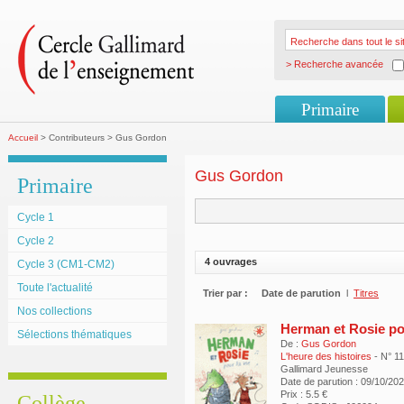
> Recherche avancée
Primaire
Accueil
> Contributeurs > Gus Gordon
Gus Gordon
Primaire
Cycle 1
Cycle 2
4 ouvrages
Cycle 3 (CM1-CM2)
Toute l'actualité
Trier par :
Date de parution
l
Titres
Nos collections
Herman et Rosie pou
Sélections thématiques
De :
Gus Gordon
L'heure des histoires
- N° 1
Gallimard Jeunesse
Date de parution : 09/10/20
Prix : 5.5 €
Collège