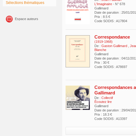
Sélections thématiques
L'Imaginaire
- N° 678
Gallimard
Date de parution : 25/01/20
Prix : 8.5 €
Espace auteurs
Code SODIS : A17804
Correspondance
(1919-1968)
De :
Gaston Gallimard
,
Jea
Blanche
Gallimard
Date de parution : 04/11/201
Prix : 30 €
Code SODIS : A78697
Correspondances a
Gallimard
De :
Collectif
Écoutez lire
Gallimard
Date de parution : 29/04/20
Prix : 18.3 €
Code SODIS : A13397