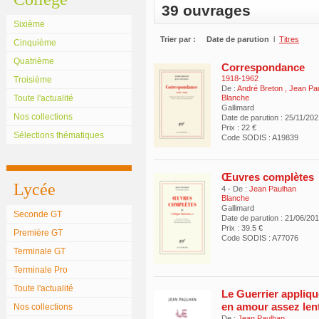
39 ouvrages
Sixième
Trier par :
Date de parution
l
Titres
Cinquième
Quatrième
Correspondance
1918-1962
Troisième
De :
André Breton
,
Jean Pa
Toute l'actualité
Blanche
Gallimard
Nos collections
Date de parution : 25/11/20
Prix : 22 €
Sélections thématiques
Code SODIS : A19839
Œuvres complètes
Lycée
4 - De :
Jean Paulhan
Blanche
Gallimard
Seconde GT
Date de parution : 21/06/20
Prix : 39.5 €
Première GT
Code SODIS : A77076
Terminale GT
Terminale Pro
Toute l'actualité
Le Guerrier appliqu
en amour assez lent
Nos collections
De :
Jean Paulhan