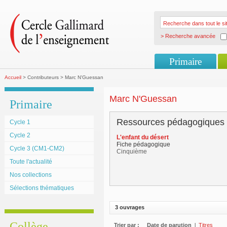
> Recherche avancée
Primaire
Accueil
> Contributeurs > Marc N'Guessan
Marc N'Guessan
Primaire
Ressources pédagogiques
Cycle 1
Cycle 2
L'enfant du désert
Fiche pédagogique
Cycle 3 (CM1-CM2)
Cinquième
Toute l'actualité
Nos collections
Sélections thématiques
3 ouvrages
Collège
Trier par :
Date de parution
l
Titres