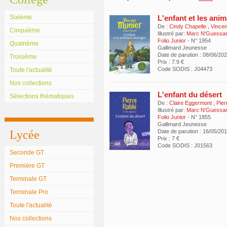
Sixième
L'enfant et les an
De :
Cindy Chapelle
,
Vincen
Cinquième
Illustré par:
Marc N'Guessa
Folio Junior
- N° 1954
Quatrième
Gallimard Jeunesse
Date de parution : 08/06/20
Troisième
Prix : 7.9 €
Code SODIS : J04473
Toute l'actualité
Nos collections
L'enfant du désert
Sélections thématiques
De :
Claire Eggermont
,
Pier
Illustré par:
Marc N'Guessa
Folio Junior
- N° 1855
Gallimard Jeunesse
Lycée
Date de parution : 16/05/20
Prix : 7 €
Code SODIS : J01563
Seconde GT
Première GT
Terminale GT
Terminale Pro
Toute l'actualité
Nos collections