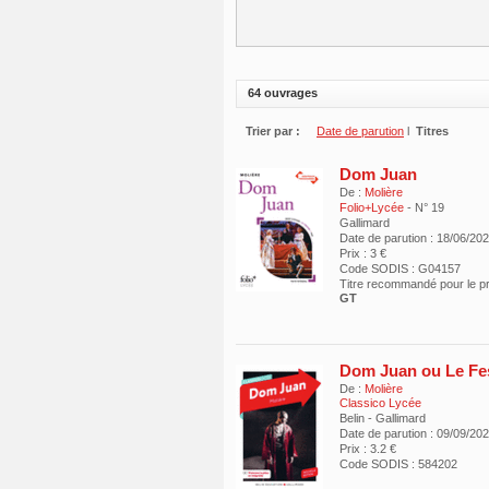
64 ouvrages
Trier par :
Date de parution
l
Titres
Dom Juan
De :
Molière
Folio+Lycée
- N° 19
Gallimard
Date de parution : 18/06/20
Prix : 3 €
Code SODIS : G04157
Titre recommandé pour le 
GT
Dom Juan ou Le Fes
De :
Molière
Classico Lycée
Belin - Gallimard
Date de parution : 09/09/20
Prix : 3.2 €
Code SODIS : 584202