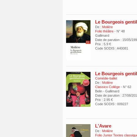
Le Bourgeois gent
De :
Molière
Folio théâtre
- N° 48
Gallimard
Date de parution : 15/05/19
Prix : 5.9 €
Code SODIS : A40081
Le Bourgeois gent
Comédie-ballet
De :
Molière
Classico Collège
- N° 62
Belin - Gallimard
Date de parution : 27/08/20
Prix : 2.95 €
Code SODIS : 009227
L'Avare
De :
Molière
Folio Junior Textes classiq