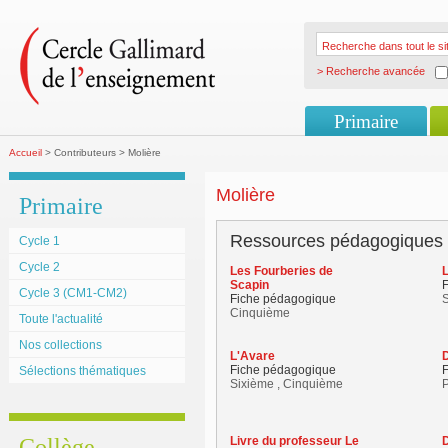
> Recherche avancée
Primaire
Accueil
> Contributeurs > Molière
Molière
Primaire
Ressources pédagogiques
Cycle 1
Cycle 2
Les Fourberies de
Scapin
Cycle 3 (CM1-CM2)
Fiche pédagogique
S
Cinquième
Toute l'actualité
Nos collections
L'Avare
Fiche pédagogique
Sélections thématiques
Sixième , Cinquième
Collège
Livre du professeur Le