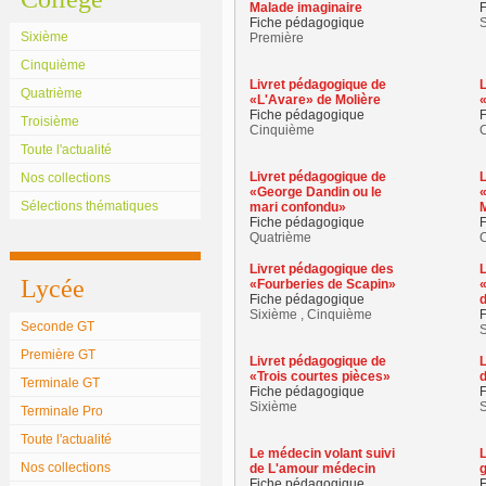
Malade imaginaire
Fiche pédagogique
Sixième
Première
Cinquième
Livret pédagogique de
L
Quatrième
«L'Avare» de Molière
Fiche pédagogique
Troisième
Cinquième
Toute l'actualité
Livret pédagogique de
L
Nos collections
«George Dandin ou le
«
Sélections thématiques
mari confondu»
M
Fiche pédagogique
Quatrième
Livret pédagogique des
L
Lycée
«Fourberies de Scapin»
«
Fiche pédagogique
d
Sixième , Cinquième
Seconde GT
Première GT
Livret pédagogique de
L
«Trois courtes pièces»
Terminale GT
Fiche pédagogique
Sixième
S
Terminale Pro
Toute l'actualité
Le médecin volant suivi
Nos collections
de L'amour médecin
Fiche pédagogique